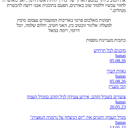
את הטוב ביותר במסע הארוך שלי בדרך להיות אשת חינוך, ואני מאושרת
לחזור עכשיו וללמוד שוב באורנים, הפעם בתוכנית אבני רושה להכשרת
מנהלים."
תמונות מאלבום פרטי באדיבות המועמדים עצמם: מימין
למעלה: אלינור זובטוב כץ, האני חטיב, יהלום שלמה, יובל
דרומי, רימה כמאל
כתבות מעניינות נוספות
מוכנים לכל תרחיש
hanas
05.08.26
גאוות העיר
hanas
05.08.26
הכי מעניין
צועדים בשביל הזהב: אירוע צעידה לגיל הזהב במגדל העמק
hanas
20.05.23
מגדל העמק: חוגגים את "יום הניצחון על גרמניה הנאצית"
hanas
13.05.23