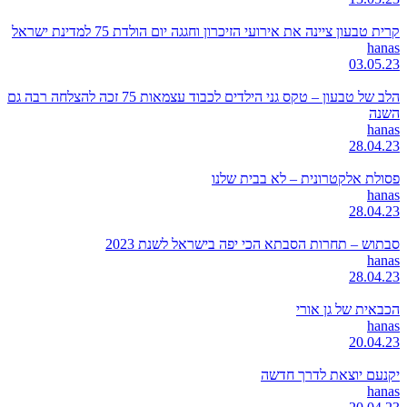
קרית טבעון ציינה את אירועי הזיכרון וחגגה יום הולדת 75 למדינת ישראל
hanas
03.05.23
הלב של טבעון – טקס גני הילדים לכבוד עצמאות 75 זכה להצלחה רבה גם
השנה
hanas
28.04.23
פסולת אלקטרונית – לא בבית שלנו
hanas
28.04.23
סבתוש – תחרות הסבתא הכי יפה בישראל לשנת 2023
hanas
28.04.23
הכבאית של גן אורי
hanas
20.04.23
יקנעם יוצאת לדרך חדשה
hanas