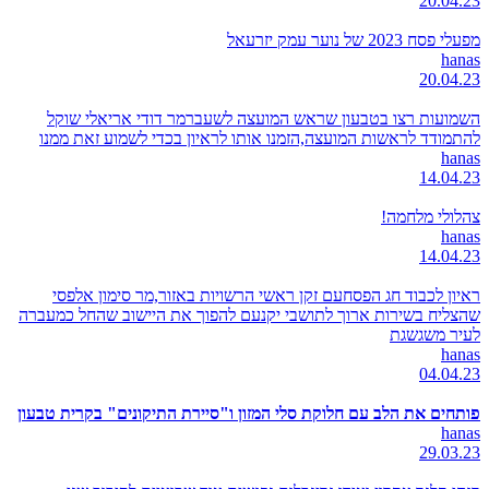
20.04.23
מפעלי פסח 2023 של נוער עמק יזרעאל
hanas
20.04.23
השמועות רצו בטבעון שראש המועצה לשעברמר דודי אריאלי שוקל
להתמודד לראשות המועצה,הזמנו אותו לראיון בכדי לשמוע זאת ממנו
hanas
14.04.23
צהלולי מלחמה!
hanas
14.04.23
ראיון לכבוד חג הפסחעם זקן ראשי הרשויות באזור,מר סימון אלפסי
שהצליח בשירות ארוך לתושבי יקנעם להפוך את היישוב שהחל כמעברה
לעיר משגשגת
hanas
04.04.23
פותחים את הלב עם חלוקת סלי המזון ו"סיירת התיקונים" בקרית טבעון
hanas
29.03.23