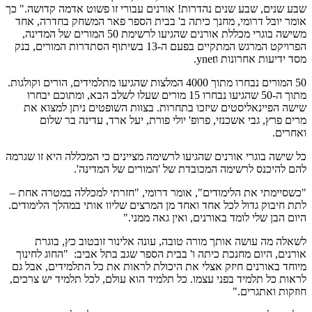
שבע שנים, שבע שנים נהדרות! אורנים עבורי זו פשוט אדמה קדושה." כך
אומר יובל דרומי, מחנך כיתה ב' בבית הספר פאר המשחק בחדרה, אחד
משישה בוגרי מכללת אורנים שהגיעו לרשימת 50 המורים של המדינה,
הפרויקט המרגש המתקיים בפעם ה-13 בשיתוף הסתדרות המורים, בנק
מסד ידיעות אחרונות וynet.
50 המורים נבחרו מתוך 4000 המלצות שהגיעו מתלמידים, הורים וקולגות.
מתוך ה-50 שהגיעו נבחרו 15 מורים שעלו לשלב הבא, ומתוכם יבחרו
שישה הפיינאליסטים שיזכו בתחרות. בצוות השופטים ניתן למצוא את
מרים פרץ, גבי אשכנזי, פרופ' יולי פורת, יעל ארד, עדינה בר שלום
ואחרים.
כל שישה בוגרי אורנים שהגיעו לרשימה מציינים כי המכללה היא זו שגרמה
להם להיכנס לרשימה המכובדת של 'המורים של המדינה'.
"כשסיימתי את הלימודים", אומר דרומי, "חזרתי למכללה במטרה אחת –
לתת חיבוק גדול לכל אחד ואחד מן המרצים שליוו אותי במהלך הלימודים.
היום הבן שלי לומד באורנים, ואין גאה ממני."
לשאלה מה עושה אותך מורה טובה, עונה אלינור זובטוב כץ, בוגרת
אורנים, היום מחנכת כיתה ו' בבית הספר שגב בתל אביב: "החוג לחינוך
מיוחד באורנים חיזק אצלי את היכולת לראות את כל התלמידים, אבל גם
לראות כל תלמיד בפני עצמו. כל תלמיד הוא עולם, לכל תלמיד יש צרכים,
חוזקות ואתגרים."