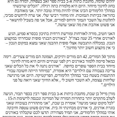
יהלום שלמה, מחנכת כתות א-ב בבית ספר זאב בעפולה, למדה גם היא
בחוג לחינוך מיוחד. היום היא מלמדת כתה רגילה. "הכלים שרכשתי
במהלך הלימודים הכינו אותי להיות מורה טובה יותר. אני מאוהבת
בהוראה בכיתות הנמוכות. זהו מחזור רביעי שלי. אני ערה לרחשים סביבי,
לתלונות על השכר הנמוך והיחס למורים, אבל אני פה בשביל להישאר –
אני פשוט אוהבת את מה שאני עושה."
האני חטיב, מורה לאזרחות ומורשת דרוזית בתיכון בכסרא סמיע, הגיע
לאורנים אחרי 25 שנה בצה"ל. "באורנים הבנתי סופית שבחרתי במקצוע
הנכון. במכללה התגבשה אצלי סופית ההבנה שאני נמצא במקום הנכון –
כי אין מקצוע חשוב יותר מחינוך."
מתוך 50 המורים, 42 הם מורים ותיקים, ושמונה הם מורים צעירים. רימה
כמאל סיימה ללמוד באורנים רק לפני שנתיים והיום היא מורה לחינוך
מיוחד בבית הספר עופרים בחיפה. "אורנים נתנה לי את כל הכלים שאני
צריכה בעבודה עם הילדים" היא אומרת, "במיוחד הייתה חשובה עבורי
ההתנסות בשטח כבר במהלך הלימודים, הפרקטיקה. היום אני מרגישה
שליחות עצומה, לא השכר חשוב לי , אלא החיוך שאני רואה על פני
הילדים."
מורן מייזל בן שבת, מחנכת כיתות א-ב בבית ספר רבין בכפר תבור, הגיעה
לשלב מתקדם יותר בתחרות המורה של המדינה ונכנסה לרשימת ה-15 .
"לכל מקום שאני מגיעה" אומרת בן שבת, "אני מתהדרת בעובדה שאני
בוגרת אורנים, כי אורנים מבחינתי זה בית. אורנים פשוט עטפה וחיבקה
אותי במהלך הלימודים, אני תמיד מצהירה: תדעו לכם שקבלתי באורנים