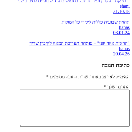
רותי קלנר עקרון ועידו גרינבלום נפגשים עוד שבועיים לסיבוב שני
shani
31.10.18
תחזית שבועית כללית לילידי כל המזלות
hanas
03.01.24
"הראית איזה יופי" – נפתחה תערוכת המאה לקיבוץ שריד
hanas
20.04.26
כתיבת תגובה
האימייל לא יוצג באתר.
שדות החובה מסומנים
*
התגובה שלך
*