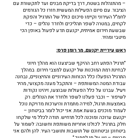
– מהתנהלות בשטח, דרך בדיקת מבנים ועד לתקשורת עם
הציבור. עם סיום הפעילות המעשית חזרו כל הגורמים
לחמ"ל העירוני וקיימו סיכום כולל של התרגיל והפקת
לקחים, במטרה לשפר תהליכים ולחדד נהלים – כדי
שבשעת חירום אמיתית, יקנעם תדע לפעול באופן הכי
מיטבי ומהיר.
ראש עיריית יקנעם, מר רומן פרס:
"תרגיל הפתע רחב ההיקף שביצענו הוא מהלך חיוני
לבחינת רמת המוכנות של יקנעם למצבי חירום. במהלך
התרגיל הופעלו כלל הכוחות העירוניים והחיצוניים, נבחנה
עבודת המטה המשותפת – והתקבל מענה מקצועי, מהיר
ויעיל. עברנו על כלל הפעולות שבוצעו, זיהינו נקודות
לשיפור – וכבר פעלנו לשפר ולחדד את הנהלים. רק
באמצעות תרגול, למידה מתמדת והיערכות מדויקת נוכל
לעמוד מוכנים בשעת אמת. אני יכול לומר בביטחון –
יקנעם ערוכה ומוכנה לכל תרחיש. תודה לכלל מי שלקחו
חלק בתרגיל. לכולנו אחריות משותפת וחשובה: לשמור על
ביטחונן וביטחונם של תושבות ותושבי העיר. להן ולהם אני
מבטיח – יש על מי לסמוך."