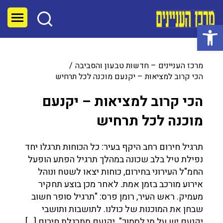
פתח סרגל נגישות
מרכז העניינים – חדשות טבעון והסביבה
הכי קרוב למציאות – יקנעם מוכנה לכל תרחיש
הכי קרוב למציאות – יקנעם
מוכנה לכל תרחיש
תרגיל חירום רחב היקף בעיר: כל הכוחות תרגלו יחד
נפילת טיל בלב שכונה במהלך תרגיל הפתע הופעל
החמ"ל העירוני בחירום, כוחות יצאו לשטח ונוהל
אירוע מורכב בזמן אמת. לאחר מכן בוצע תחקיר
מעמיק. ראש העיר, רומן פרס: "תרגיל סופר חשוב
שבחן את המוכנות של כולנו. לתושבות ותושבי
יקנעם יש על מי לסמוך". יקנעם מתרגלת חירום […]