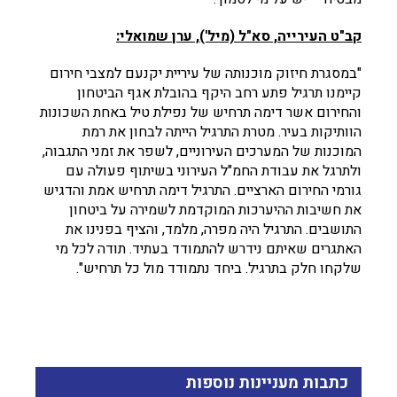
קב"ט העירייה, סא"ל (מיל'), ערן שמואלי:
"במסגרת חיזוק מוכנותה של עיריית יקנעם למצבי חירום
קיימנו תרגיל פתע רחב היקף בהובלת אגף הביטחון
והחירום אשר דימה תרחיש של נפילת טיל באחת השכונות
הוותיקות בעיר. מטרת התרגיל הייתה לבחון את רמת
המוכנות של המערכים העירוניים, לשפר את זמני התגבוה,
ולתרגל את עבודת החמ"ל העירוני בשיתוף פעולה עם
גורמי החירום הארציים. התרגיל דימה תרחיש אמת והדגיש
את חשיבות ההיערכות המוקדמת לשמירה על ביטחון
התושבים. התרגיל היה מפרה, מלמד, והציף בפנינו את
האתגרים שאיתם נידרש להתמודד בעתיד. תודה לכל מי
שלקחו חלק בתרגיל. ביחד נתמודד מול כל תרחיש".
כתבות מעניינות נוספות