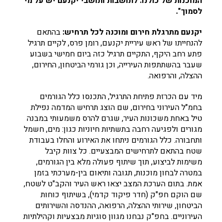
המוכנות של כולנו. לתושבות ותושבי יקנעם יש על מי
לסמוך".
יקנעם מתרגלת חירום ומוכנה לכל תרחיש:
בהתאם
להנחייתו של ראש עיריית יקנעם, רומן פרס, לקיים תרגיל
פתע רחב היקף, התקיים תרגיל כזה ביום חמישי בשבוע
שעבר בהשתתפות העירייה, וכן גורמי הביטחון, החירום,
ההצלה, והרפואה.
מיד עם הכרזת פתיחת התרגיל, התכנסו כלל הגורמים
בחמ"ל העירוני בחירום, שם הוצג תרחיש המדמה נפילת
טיל באחת משכונות העיר, שגרם להרס משמעותי במבנה
מגורים ולפגיעה רחבה בתשתיות חיוניות כגון: מים, חשמל
ותחבורה. כלל הגורמים ניתחו את האירוע והחלו בעבודת
שטח בהתאם לתרחישים המבצעיים. כל צוות קיבל
משימות לביצוע, תוך שיתוף פעולה מלא בין הגורמים,
במטרה לבחון מוכנות, תגובה ותיאום בין-מערכתי בזמן
אמת. בתום הערכת המצב יצאו ראש העיר והקב"ט לשטח,
שם הוקם חפ"ק (חדר פיקוד קדמי), בשיתוף כוחות
הביטחון, שירותי ההצלה, הרפואה, ההנדסה והשירותים
העירוניים. בחפ"ק נבחנו מגוון סוגיות מבצעיות וקהילתיות