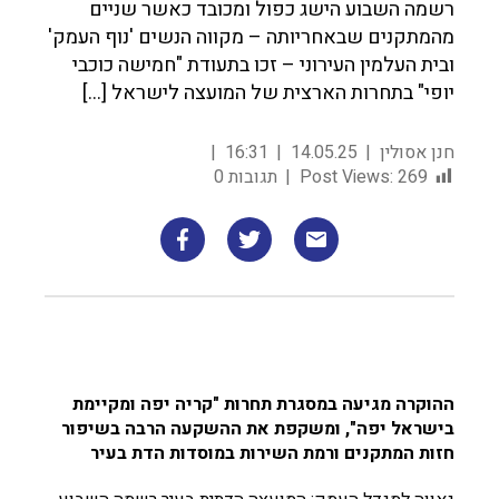
רשמה השבוע הישג כפול ומכובד כאשר שניים
מהמתקנים שבאחריותה – מקווה הנשים 'נוף העמק'
ובית העלמין העירוני – זכו בתעודת "חמישה כוכבי
יופי" בתחרות הארצית של המועצה לישראל […]
חנן אסולין
14.05.25
16:31
269
Post Views:
תגובות 0
ההוקרה מגיעה במסגרת תחרות "קריה יפה ומקיימת
בישראל יפה", ומשקפת את ההשקעה הרבה בשיפור
חזות המתקנים ורמת השירות במוסדות הדת בעיר