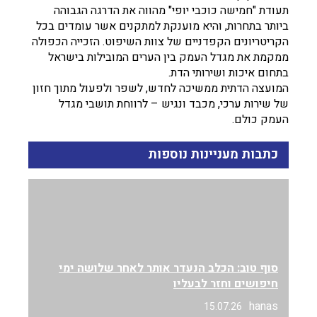
תעודת "חמישה כוכבי יופי" מהווה את הדרגה הגבוהה
ביותר בתחרות, והיא מוענקת למתקנים אשר עומדים בכל
הקריטריונים הקפדניים של צוות השיפוט. הזכייה הכפולה
ממקמת את מגדל העמק בין הערים המובילות בישראל
בתחום איכות ושירותי הדת.
המועצה הדתית ממשיכה לחדש, לשפר ולפעול מתוך חזון
של שירות ערכי, מכבד ונגיש – לרווחת תושבי מגדל
העמק כולם.
כתבות מעניינות נוספות
סוף טוב: הכלב הנעדר אותר לאחר שלושה ימי
חיפושים וחזר לבעליו
hanas
15.07.26