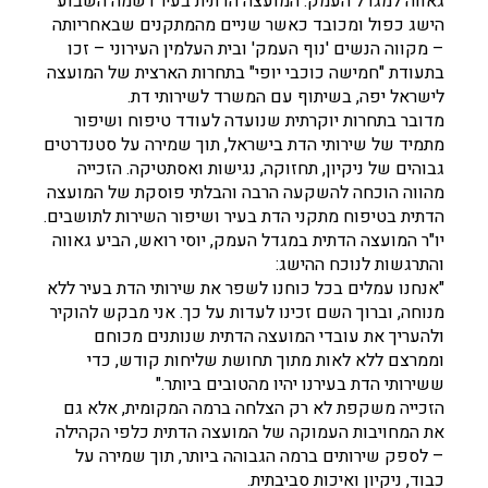
גאווה למגדל העמק: המועצה הדתית בעיר רשמה השבוע
הישג כפול ומכובד כאשר שניים מהמתקנים שבאחריותה
– מקווה הנשים 'נוף העמק' ובית העלמין העירוני – זכו
בתעודת "חמישה כוכבי יופי" בתחרות הארצית של המועצה
לישראל יפה, בשיתוף עם המשרד לשירותי דת.
מדובר בתחרות יוקרתית שנועדה לעודד טיפוח ושיפור
מתמיד של שירותי הדת בישראל, תוך שמירה על סטנדרטים
גבוהים של ניקיון, תחזוקה, נגישות ואסתטיקה. הזכייה
מהווה הוכחה להשקעה הרבה והבלתי פוסקת של המועצה
הדתית בטיפוח מתקני הדת בעיר ושיפור השירות לתושבים.
יו"ר המועצה הדתית במגדל העמק, יוסי רואש, הביע גאווה
והתרגשות לנוכח ההישג:
"אנחנו עמלים בכל כוחנו לשפר את שירותי הדת בעיר ללא
מנוחה, וברוך השם זכינו לעדות על כך. אני מבקש להוקיר
ולהעריך את עובדי המועצה הדתית שנותנים מכוחם
וממרצם ללא לאות מתוך תחושת שליחות קודש, כדי
ששירותי הדת בעירנו יהיו מהטובים ביותר."
הזכייה משקפת לא רק הצלחה ברמה המקומית, אלא גם
את המחויבות העמוקה של המועצה הדתית כלפי הקהילה
– לספק שירותים ברמה הגבוהה ביותר, תוך שמירה על
כבוד, ניקיון ואיכות סביבתית.