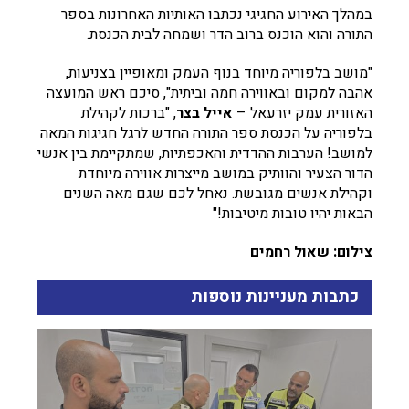
במהלך האירוע החגיגי נכתבו האותיות האחרונות בספר
התורה והוא הוכנס ברוב הדר ושמחה לבית הכנסת.
"מושב בלפוריה מיוחד בנוף העמק ומאופיין בצניעות,
אהבה למקום ובאווירה חמה וביתית", סיכם ראש המועצה
האזורית עמק יזרעאל –
אייל בצר
, "ברכות לקהילת
בלפוריה על הכנסת ספר התורה החדש לרגל חגיגות המאה
למושב! הערבות ההדדית והאכפתיות, שמתקיימת בין אנשי
הדור הצעיר והוותיק במושב מייצרות אווירה מיוחדת
וקהילת אנשים מגובשת. נאחל לכם שגם מאה השנים
הבאות יהיו טובות מיטיבות!"
צילום: שאול רחמים
כתבות מעניינות נוספות