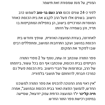
המניין, על מנת שמסורת זאת תישמר.
לפני כ-24 שנים נכנס
הרב נעם בר-טוב
לשמש כרב
הישוב. בשנים אלו פעל הרב לקבע את בית הכנסת כאחד
המוסדות המרכזיים בישוב, הן בתפילות המתקיימות בו
תדיר, והן בשמירה על חזותו.
לאחרונה, בעזרת המועצה האזורית, שופץ וחודש בית
הכנסת במושב ועקב התרחבות המושב, ומתפללים רבים
שבו לפקוד את המקום.
ספר התורה שנכתב זה עתה, נוסף על 2 ספרי התורה
הקיימים בבית הכנסת, שנכתבו אף הם בכל עשור, ביוזמתו
של הרב, ובתרומות של חברי הישוב. בית הכנסת פעיל גם
כמרכז חברתי, לרווחתם של תושבי בלפוריה.
"אין ראוי מחג החנוכה להכניס את ספר התורה למשכנו
החדש, להמשך הפצת האור בבית הכנסת ובמושב", אמרה
חיה קליגר
יו"ר המועצה הדתית עמק יזרעאל, שסייעה
במימון רכישת ספר התור החדש.