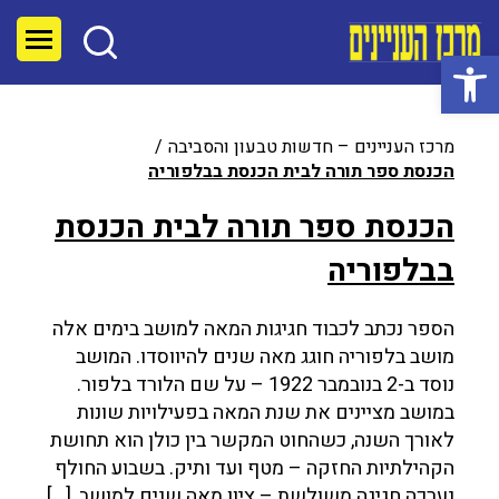
פתח סרגל נגישות
מרכז העניינים – חדשות טבעון והסביבה
הכנסת ספר תורה לבית הכנסת בבלפוריה
הכנסת ספר תורה לבית הכנסת
בבלפוריה
הספר נכתב לכבוד חגיגות המאה למושב בימים אלה
מושב בלפוריה חוגג מאה שנים להיווסדו. המושב
נוסד ב-2 בנובמבר 1922 – על שם הלורד בלפור.
במושב מציינים את שנת המאה בפעילויות שונות
לאורך השנה, כשהחוט המקשר בין כולן הוא תחושת
הקהילתיות החזקה – מטף ועד ותיק. בשבוע החולף
נערכה חגיגה משולשת – ציון מאה שנים למושב, […]