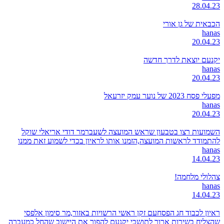
28.04.23
הכבאית של גן אורי
hanas
20.04.23
יקנעם יוצאת לדרך חדשה
hanas
20.04.23
מפעלי פסח 2023 של נוער עמק יזרעאל
hanas
20.04.23
השמועות רצו בטבעון שראש המועצה לשעברמר דודי אריאלי שוקל
להתמודד לראשות המועצה,הזמנו אותו לראיון בכדי לשמוע זאת ממנו
hanas
14.04.23
צהלולי מלחמה!
hanas
14.04.23
ראיון לכבוד חג הפסחעם זקן ראשי הרשויות באזור,מר סימון אלפסי
שהצליח בשירות ארוך לתושבי יקנעם להפוך את היישוב שהחל כמעברה