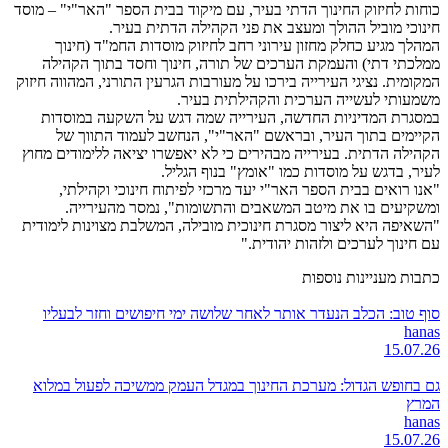
כוחות לחיזוק החינוך הדתי בעיר, עם מיקוד בבית הספר "האר"י" – מוסד
חינוכי מוביל ההולך ומעצב את פני הקהילה הדתית בעיר.
המהלך מגיע כחלק מחזון עירוני רחב לחיזוק מוסדות החמ"ד (חינוך
ממלכתי דתי) והעמקת הערכים של תורה, חינוך וחסד בתוך הקהילה
המקומית. נציגי העירייה בירכו על מעורבות הגרעין התורני, המהווה חיזוק
משמעותי לעשייה הערכית והקהילתית בעיר.
במסגרת המדיניות החדשה, העירייה שמה דגש על השקעה במוסדות
הקיימים בתוך העיר, ובראשם "האר"י", הנחשב לעמוד התווך של
הקהילה הדתית. בעירייה מבהירים כי לא יאפשרו יציאה ללימודים מחוץ
לעיר, בדגש על מוסדות כמו "אומץ" בנוף הגליל.
"אנו רואים בבית הספר האר"י יעד מרכזי לפיתוח חינוכי וקהילתי,
ומשקיעים בו את מיטב המשאבים והתשומות", נמסר מהעירייה.
"השאיפה היא ליצור מסגרת חינוכית מובילה, המשלבת מצוינות לימודית
עם חינוך לערכים ולזהות יהודית."
כתבות מעניינות נוספות
סוף טוב: הכלב הנעדר אותר לאחר שלושה ימי חיפושים וחזר לבעליו
hanas
15.07.26
גם בחופש הגדול: מערכת החינוך במגדל העמק ממשיכה לפעול במלוא
המרץ
hanas
15.07.26