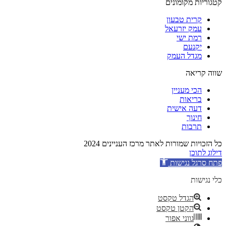
קטגוריות מקומונים
קרית טבעון
עמק יזרעאל
רמת ישי
יקנעם
מגדל העמק
שווה קריאה
הכי מעניין
בריאות
דעה אישית
חינוך
תרבות
כל הזכויות שמורות לאתר מרכז העניינים 2024
דילוג לתוכן
פתח סרגל נגישות
כלי נגישות
הגדל טקסט
הקטן טקסט
גווני אפור