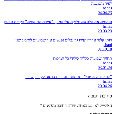
לעיר משגשגת
hanas
04.04.23
פותחים את הלב עם חלוקת סלי המזון ו"סיירת התיקונים" בקרית טבעון
hanas
29.03.23
רותי קלנר עקרון ועידו גרינבלום נפגשים עוד שבועיים לסיבוב שני
shani
31.10.18
תחזית שבועית כללית לילידי כל המזלות
hanas
03.01.24
"הראית איזה יופי" – נפתחה תערוכת המאה לקיבוץ שריד
hanas
20.04.26
כתיבת תגובה
האימייל לא יוצג באתר.
שדות החובה מסומנים
*