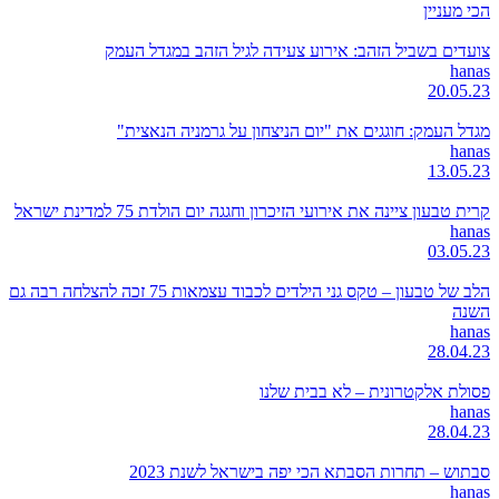
הכי מעניין
צועדים בשביל הזהב: אירוע צעידה לגיל הזהב במגדל העמק
hanas
20.05.23
מגדל העמק: חוגגים את "יום הניצחון על גרמניה הנאצית"
hanas
13.05.23
קרית טבעון ציינה את אירועי הזיכרון וחגגה יום הולדת 75 למדינת ישראל
hanas
03.05.23
הלב של טבעון – טקס גני הילדים לכבוד עצמאות 75 זכה להצלחה רבה גם
השנה
hanas
28.04.23
פסולת אלקטרונית – לא בבית שלנו
hanas
28.04.23
סבתוש – תחרות הסבתא הכי יפה בישראל לשנת 2023
hanas