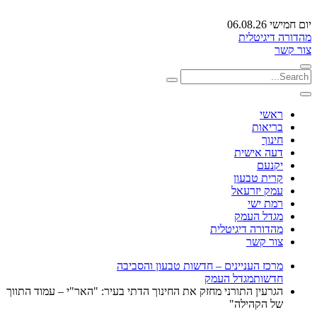
יום חמישי 06.08.26
מהדורה דיגיטלית
צור קשר
ראשי
בריאות
חינוך
דעה אישית
יקנעם
קרית טבעון
עמק יזרעאל
רמת ישי
מגדל העמק
מהדורה דיגיטלית
צור קשר
מרכז העניינים – חדשות טבעון והסביבה
חדשות
מגדל העמק
הגרעין התורני מחזק את החינוך הדתי בעיר: "האר"י – עמוד התווך
של הקהילה"