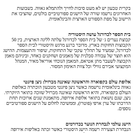
בקרית טבעון יש לא מעט סיבות לחייך ולהתמלא גאווה. בשבועות
האחרונים נרשמו שורה של הישגים ספורטיביים בולטים, שהציבו את
היישוב על מפת הספורט הארצית והבינלאומית.
בית הספר לכדורגל עושה היסטוריה
קבוצת נערים ג׳ של בית הספר לכדורגל עלתה לליגה הארצית, בין 50
הקבוצות החזקות בארץ. מדובר ברגע מרגש והיסטורי לבית הספר
לכדורגל, שמעיד על תהליך עקבי של התחזקות, שיפור והתעצמות. ההישג
הוא תוצר של עבודה סבלנית של מאמנים ושחקנים כאחד, וביניהם מאמן
הקבוצה לשעבר מתן אטיאס, המאמן הנוכחי אוריאל מאיר, המנהל
המקצועי אבירם גווילי וכל צוות האימון המסור.
אלופת עולם בקפוארה והראשונה שאיננה מברזיל: ניצן פיזנטי
גאווה בינלאומית נרשמה כאשר ניצן פיזנטי מטבעון הוכתרה כאלופת
העולם בקפוארה, והיא הראשונה שאיננה מברזיל שזוכה בתואר היוקרתי.
ניצן, שגם נושאת בתואר אלופת אירופה, מתאמנת שנים ארוכות תחת
הדרכתו של ערן ארפי (פוטרו), וממשיכה לחלום על הישגים ספורטיביים
נוספים.
הישג עולמי לנבחרת הנוער בכדורמים
הנבחרת הצעירה רשמה הישג היסטורי כאשר זכתה באליפות אירופה