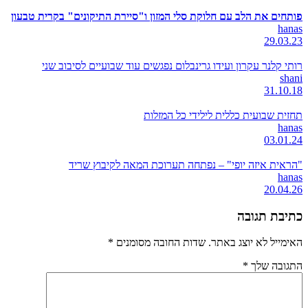
פותחים את הלב עם חלוקת סלי המזון ו"סיירת התיקונים" בקרית טבעון
hanas
29.03.23
רותי קלנר עקרון ועידו גרינבלום נפגשים עוד שבועיים לסיבוב שני
shani
31.10.18
תחזית שבועית כללית לילידי כל המזלות
hanas
03.01.24
"הראית איזה יופי" – נפתחה תערוכת המאה לקיבוץ שריד
hanas
20.04.26
כתיבת תגובה
האימייל לא יוצג באתר.
שדות החובה מסומנים
*
התגובה שלך
*