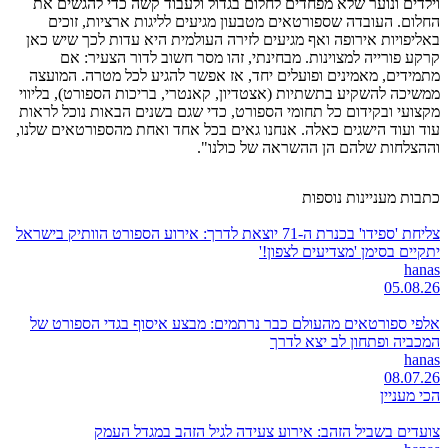
וילדים ונוער שלא מפחדים לחלום בגדול ולעבוד קשה כדי להגשים את
החלום. העובדה שספורטאים מטבעון מגיעים לליגות ארציות, זוכים
באליפויות אירופה ואף מגיעים לזירה העולמית היא עדות לכך שיש כאן
קרקע פורייה למצוינות. מבחינתי, זהו מסר חשוב לדור הצעיר: אם
מתמידים, מאמינים ופועלים יחד, אז אפשר להגיע לכל מטרה. המועצה
ממשיכה להשקיע בתשתיות (אצטדיון, קאנטרי, בריכות הספורט), בליווי
מקצועי ובקידום כל תחומי הספורט, כדי שגם בשנים הבאות נוכל לראות
עוד ועוד הישגים כאלה. אנחנו גאים בכל אחד ואחת מהספורטאים שלנו,
וההצלחות שלהם הן ההשראה של כולנו".
כתבות מעניינות נוספות
צליחת 'ספידו' בכנרת ה-71 יוצאת לדרך: אירוע הספורט הוותיק בישראל
יתקיים בסימן 'מצדיעים לצפון!'
hanas
05.08.26
אלפי ספורטאים מהעולם כבר נרתמים: מבצע איסוף בגדי הספורט של
המכביה ופתחון לב יצא לדרך
hanas
08.07.26
הכי מעניין
צועדים בשביל הזהב: אירוע צעידה לגיל הזהב במגדל העמק