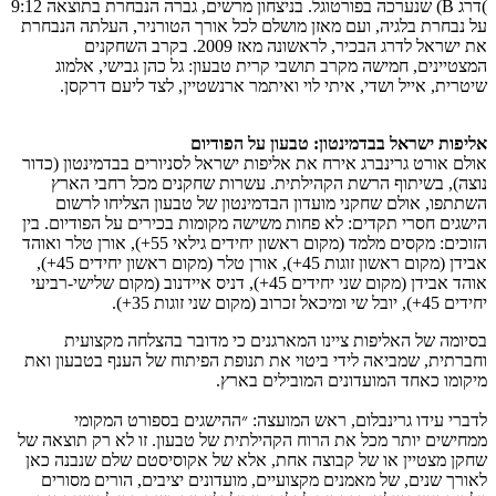
)דרג B) שנערכה בפורטוגל. בניצחון מרשים, גברה הנבחרת בתוצאה 9:12
על נבחרת בלגיה, ועם מאזן מושלם לכל אורך הטורניר, העלתה הנבחרת
את ישראל לדרג הבכיר, לראשונה מאז 2009. בקרב השחקנים
המצטיינים, חמישה מקרב תושבי קרית טבעון: גל כהן גבישי, אלמוג
שיטרית, אייל ושדי, איתי לוי ואיתמר ארנשטיין, לצד ליעם דרקסן.
אליפות ישראל בבדמינטון: טבעון על הפודיום
אולם אורט גרינברג אירח את אליפות ישראל לסניורים בבדמינטון (כדור
נוצה), בשיתוף הרשת הקהילתית. עשרות שחקנים מכל רחבי הארץ
השתתפו, אולם שחקני מועדון הבדמינטון של טבעון הצליחו לרשום
הישגים חסרי תקדים: לא פחות משישה מקומות בכירים על הפודיום. בין
הזוכים: מקסים מלמד (מקום ראשון יחידים גילאי 55+), אורן טלר ואוהד
אבידן (מקום ראשון זוגות 45+), אורן טלר (מקום ראשון יחידים 45+),
אוהד אבידן (מקום שני יחידים 45+), דניס איידנוב (מקום שלישי-רביעי
יחידים 45+), יובל שי ומיכאל זכרוב (מקום שני זוגות 35+).
בסיומה של האליפות ציינו המארגנים כי מדובר בהצלחה מקצועית
וחברתית, שמביאה לידי ביטוי את תנופת הפיתוח של הענף בטבעון ואת
מיקומו כאחד המועדונים המובילים בארץ.
לדברי עידו גרינבלום, ראש המועצה: ״ההישגים בספורט המקומי
ממחישים יותר מכל את הרוח הקהילתית של טבעון. זו לא רק תוצאה של
שחקן מצטיין או של קבוצה אחת, אלא של אקוסיסטם שלם שנבנה כאן
לאורך שנים, של מאמנים מקצועיים, מועדונים יציבים, הורים מסורים