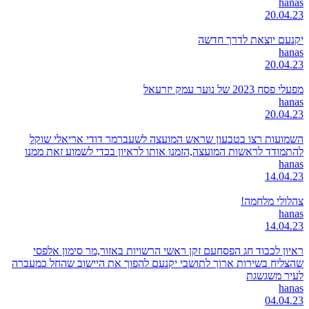
hanas
20.04.23
יקנעם יוצאת לדרך חדשה
hanas
20.04.23
מפעלי פסח 2023 של נוער עמק יזרעאל
hanas
20.04.23
השמועות רצו בטבעון שראש המועצה לשעברמר דודי אריאלי שוקל
להתמודד לראשות המועצה,הזמנו אותו לראיון בכדי לשמוע זאת ממנו
hanas
14.04.23
צהלולי מלחמה!
hanas
14.04.23
ראיון לכבוד חג הפסחעם זקן ראשי הרשויות באזור,מר סימון אלפסי
שהצליח בשירות ארוך לתושבי יקנעם להפוך את היישוב שהחל כמעברה
לעיר משגשגת
hanas
04.04.23