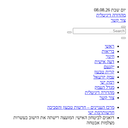
יום שבת 08.08.26
מהדורה דיגיטלית
צור קשר
ראשי
בריאות
חינוך
דעה אישית
יקנעם
קרית טבעון
עמק יזרעאל
רמת ישי
מגדל העמק
מהדורה דיגיטלית
צור קשר
מרכז העניינים – חדשות טבעון והסביבה
חדשות
רמת ישי
דואגים לביטחון האישי: המועצה רישתה את הישוב בעשרות
מצלמות אבטחה