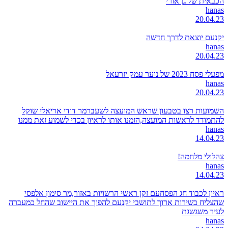
הכבאית של גן אורי
hanas
20.04.23
יקנעם יוצאת לדרך חדשה
hanas
20.04.23
מפעלי פסח 2023 של נוער עמק יזרעאל
hanas
20.04.23
השמועות רצו בטבעון שראש המועצה לשעברמר דודי אריאלי שוקל
להתמודד לראשות המועצה,הזמנו אותו לראיון בכדי לשמוע זאת ממנו
hanas
14.04.23
צהלולי מלחמה!
hanas
14.04.23
ראיון לכבוד חג הפסחעם זקן ראשי הרשויות באזור,מר סימון אלפסי
שהצליח בשירות ארוך לתושבי יקנעם להפוך את היישוב שהחל כמעברה
לעיר משגשגת
hanas