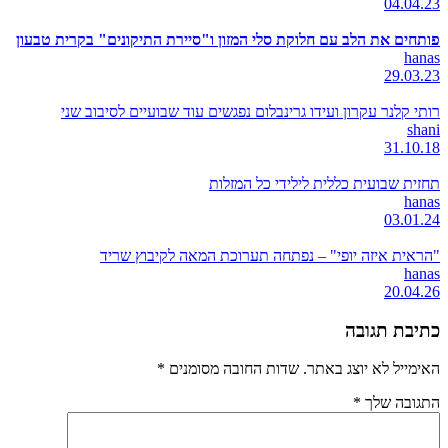
04.04.23
פותחים את הלב עם חלוקת סלי המזון ו"סיירת התיקונים" בקרית טבעון
hanas
29.03.23
רותי קלנר עקרון ועידו גרינבלום נפגשים עוד שבועיים לסיבוב שני
shani
31.10.18
תחזית שבועית כללית לילידי כל המזלות
hanas
03.01.24
"הראית איזה יופי" – נפתחה תערוכת המאה לקיבוץ שריד
hanas
20.04.26
כתיבת תגובה
האימייל לא יוצג באתר.
שדות החובה מסומנים
*
התגובה שלך
*