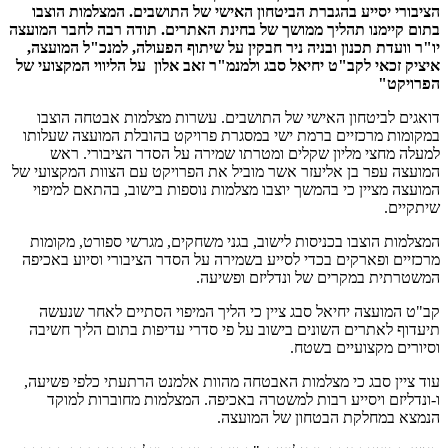
הציבורי יסייע בהגברת הביטחון האישי של התושבים. המצלמות הוצבו
בתום קיימנו תהליך ממושך של בחינת האתרים.
תודה רבה לחבר המועצה
יו"ר וועדת תכנון ובניה ניר חבקין על שיתוף הפעולה, למנכ"ל המועצה,
איציק זכאי לקב"ט יחיאל סבג ולמנמ"ר זאב אלון על הליווי המקצועי של
הפרויקט"
דואגים לביטחון האישי של התושבים. עשרות מצלמות אבטחה הוצבו
במקומות מרכזיים ברמת ישי במסגרת פרויקט בהובלת המועצה שעלותו
למעלה מחצי מליון שקלים ומטרתו שמירה על הסדר הציבורי. ראש
המועצה עפר בן אליעזר אשר מוביל את הפרויקט עם הצוות המקצועי של
המועצה מציין כי בהמשך יוצבו מצלמות נוספות בישוב, בהתאם למיפוי
שיתקיים.
המצלמות הוצבו בכניסות לישוב, בגני משחקים, מגרשי ספורט, מקומות
מרכזיים ופארקים בכדי לסייע בשמירה על הסדר הציבורי וסיוע באכיפה
המשטרתית במקרים של ונדליזם ופשיעה.
קב"ט המועצה יחיאל סבג ציין כי הליך המיפוי הסתיים לאחר שנעשה
תיעדוף לאתרים השונים בישוב על פי סדרי עדיפות בתום הליך חשיבה
וסיורים מקצועיים בשטח.
עוד ציין סבג כי מצלמות האבטחה מהוות אלמנט הרתעתי כלפי פשיעה,
ו-ונדליזם ויסייע רבות למשטרה באכיפה. המצלמות מחוברות למוקד
הנמצא במחלקת הבטחון של המועצה.