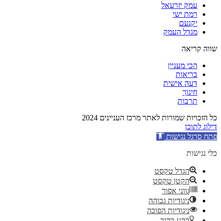
עמק יזרעאל
רמת ישי
יקנעם
מגדל העמק
שווה קריאה
הכי מעניין
בריאות
דעה אישית
חינוך
תרבות
כל הזכויות שמורות לאתר מרכז העניינים 2024
דילוג לתוכן
פתח סרגל נגישות
כלי נגישות
הגדל טקסט
הקטן טקסט
גווני אפור
ניגודיות גבוהה
ניגודיות הפוכה
רקע בהיר