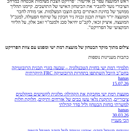
ראש המועצה עפר בן אליעזר: "פרויקט הצבת מצלמות אבטחה במרחב
הציבורי נועד להגביר את הביטחון האישי של התושבים. קיימנו תהליך
ממושך של בחינת האתרים בהם הוצבו המצלמות. אני מודה לחבר
המועצה יו"ר וועדת תכנון ובניה ניר חבקין על שיתוף הפעולה, למנכ"ל
המועצה, איציק זכאי, לקב"ט יחיאל סבג ולמנמ"ר זאב אלון, על הליווי
המקצועי של הפרויקט".
צילום מתוך מוקד הבטחון של מועצת רמת ישי ומפגש עם צוות הפרויקט
כתבות מעניינות נוספות
תלמידי רמת ישי בחזית הטכנולוגיה – שבעה בוגרי תכנית הרובוטיקה
בחט"ב היובל השתתפו בתחרות הרובוטיקה FRC היוקרתית
hanas
15.07.26
מועצת רמת ישי מחבקת את הקהילה: מלונית לקשישים במקלטים
ציבוריים, התקנת גלאי עשן בבים של אזרחים ותיקים, חלוקת חלות
למשרתי כוחות הבטחון וליל סדר קהילתי
hanas
30.03.26
הכי מעניין
צועדים בשביל הזהב: אירוע צעידה לגיל הזהב במגדל העמק