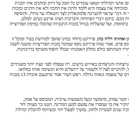
אישי וקהילתי ושאנו עובדים כל הזמן על דיוק ובוחנים איזו תכנית
 ומוכיחה את עצמה היא ללמד ולתת את החכה ולא את הדגים ובזכות
 ש- 30 שנות ליווי זה דבר שראוי להערכה פלמונאלית לצד השאלה עד מתי?, והוסיפה
ת מכם. בתום דברי הפתיחה והברכות הציגו ארבע נשים: למלם,
תחומה, ועל שהצליחו בגדול בזכות התכניות שהובלו במימון הפדרצייה
 ואחותו דליה כהן
. פרויקט מיוחד במינו שהפך למורשת בעיר ומובל זו
רומן פרס, אמר שזהו פרויקט נוסף שמובל בזכות הפדרציות ומשנה לשנה
ריו השתתפו כולם בחלק האמנותי שכלל תיפוף משותף בדרבוקות.
הנרצחות והנרצחים באירוע ברעים. רוז שנפלה לפני קצת יותר משנתיים
להתגייס לצה"ל ולשמור על ירושלים והיא הגשימה אותו במלואו.
במהלך הטקס שהתקיים במעמד הדודה שלה אמר ראש העיר שזהו המקום הכי קדוש בעיר והוסיף שמאז פרצה המלחמה ידענו ימים של כאב לצד ימים של עוצמה וגאווה גדולה. ראש העיר אמר שיקנעם איבדה 13 מבניה
 קשר עמוק, מתמשך ובעל משמעות ערכית, המבוסס על אמון,
הוקיר את מי שמסרו את נפשם למען המדינה. חגגנו בר מצווה יחד
ת שנים לעשייה ולחזון. נמשיך לפעול יחד ובשיתוף להובלת קהילת