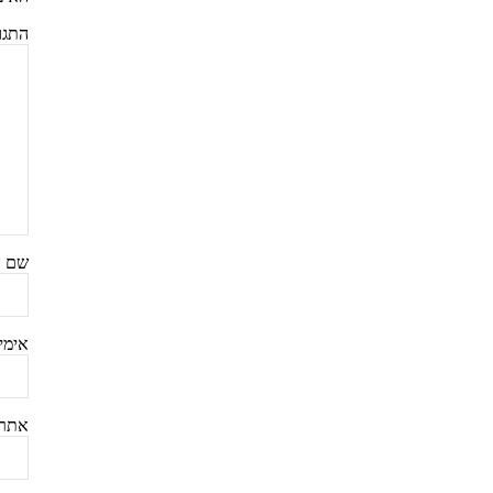
התגו
שם
*
אימי
אתר