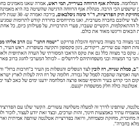
ת המלחמה.
מנהלת אגף הרווחה בעירייה, תמי ראש,
אמרה שאנו מאמינים בחוסן 
יכן שישפיע הכי הרבה. מנהלת אגף הרווחה הדגישה שהשיטה בה היא מאמינה
חזיקת תיק הפדרציות, ד"ר סימה ניסלבאום,
בירכה ואמרה
לצד שילובם בחברה מערבית, ואנו מתייחסים בחרדת קודש לתרומות שמגיעו
 ההתאקלמות, הקשיים שעברו, פערי התרבויות, על פעילותן כיום, כל אחת ב
ת הבאים וריגשו מאוד את כולם.
ני מצווה בר מצווה בשיתוף והובלת פרויקט
"ישמח חתני"
עם
הרב אליהו ממן
תחת חופה עם שירים, ריקודים, ניגון סקסופון ותקיעה בשופרות. ראש העיר, 
 טקס בר מצווה כלל גם את טקס הדאבו המסורתי של העדה האתיופית ולאח
י בר המצווה ובני משפחותיהם לירושלים – לכותל המערבי לחגוג ברוב פאר.
סמלת שנייה, רוז
לובין
לצד הנופלים והנופלות מן העיר ב"חרבות ברזל" ו
שה ואמיצה שהפכה לסמל של גבורה. חלומה של רוז היה לעלות לארץ ישראל, 
ת אטלנטה כולה חלק ממשפחת יקנעם.
נטה, שותפינו לדרך זה למעלה משלושה עשורים. הקשר שלנו עם הפדרציה
מצמיח עתיד באמצעות חינוך, זהות וערכים, ובצד זאת יודע לעצור, לזכור ול
ילה מחוברת, מחזקת ומצמיחה, ורואה בפדרציית אטלנטה שותפה אמיתית וארוכ
המלא בחברה".