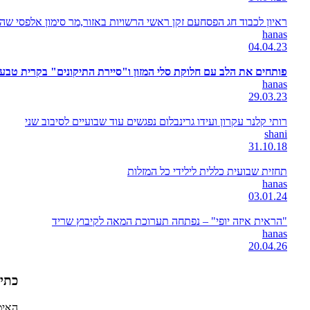
ראיון לכבוד חג הפסחעם זקן ראשי הרשויות באזור,מר סימון אלפסי ש
hanas
04.04.23
פותחים את הלב עם חלוקת סלי המזון ו"סיירת התיקונים" בקרית טבעו
hanas
29.03.23
רותי קלנר עקרון ועידו גרינבלום נפגשים עוד שבועיים לסיבוב שני
shani
31.10.18
תחזית שבועית כללית לילידי כל המזלות
hanas
03.01.24
"הראית איזה יופי" – נפתחה תערוכת המאה לקיבוץ שריד
hanas
20.04.26
כתיב
האימ