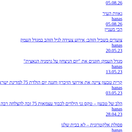
05.08.26
גאוות העיר
hanas
05.08.26
הכי מעניין
צועדים בשביל הזהב: אירוע צעידה לגיל הזהב במגדל העמק
hanas
20.05.23
מגדל העמק: חוגגים את "יום הניצחון על גרמניה הנאצית"
hanas
13.05.23
קרית טבעון ציינה את אירועי הזיכרון וחגגה יום הולדת 75 למדינת ישראל
hanas
03.05.23
הלב של טבעון – טקס גני הילדים לכבוד עצמאות 75 זכה להצלחה רבה גם השנה
hanas
28.04.23
פסולת אלקטרונית – לא בבית שלנו
hanas