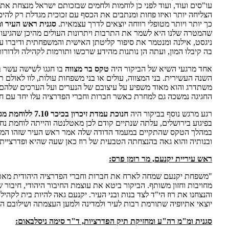
עו"סים ועוד, ועוד לפני כן לוחמות ולחמים שבזכותם ישראל מנצחת א
הצליחה יותר ואיזו פחות ומנתבים את הכסף עם זכוכית מגדלת רק לה
כך יותר ויותר מטופלי רווחה יוצאים לדרך עצמאית.
סגנית ראש העיר ומ
שהמטרה שלנו היא לשמר את התרבות ויתרונות העולים מהיכן שהגיעו 
ניגסט, אילנה ומנטמר את סיפור קליטתן האישית והמשפחתית ודיברו על
בה קיבלו המון, ועתה הן נותנות מהידע שרכשו ותורמות לקהילה ולדורו
אחד מרגעי השיא של הביקור היה
טקס בר מצווה
בו חגגו לשישה עשר ב
השנה העשירית. בני המצווה, עולים או בני משפחות עולות, לוו לאולם 
משתדרג והוא מאוד משפיע על עיצובם של הנערים ועל הערכים שלהם.
החגיגה נמשכה גם למחרת כאשר חברות וחברי הפדרציה עלו יחד עם חתנ
רגע מרגש נוסף בביקור היה
חנוכת עמדת זיכרון בכיכר 7.10 ללוחמת מג"ב,
בפיגוע בירושלים, עלתה שנתיים קודם לכן מאטלנטה והייתה לוחמת נחו
ובנותיה והוא גאה בהנצחתה הטבעית של רוז כאן שעה שהיא ופדרציי
ראש עיריית יקנעם, מר רומן פרס:
"משפחת יקנעם שמחה לארח את חברות וחברי הפדרציה היהודית מאטל
מחויבות וחזון משותף. הביקור ביטא את עוצמת החיבור היהודי, חיבור ש
והנצחנו את רוז הי"ד לצד בנות ובני העיר. יקנעם גאה להיות בית לקה
יוצאי אתיופיה שתורמת רבות לעיר ולמדינה ולמען העצמתה ושילובם 
סגנית ומ"מ רה"ע ומחזיקת תיק הפדרציות, ד"ר סימה ניסלבאום: