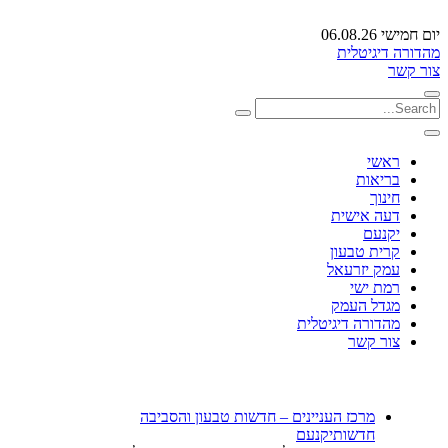
יום חמישי 06.08.26
מהדורה דיגיטלית
צור קשר
ראשי
בריאות
חינוך
דעה אישית
יקנעם
קרית טבעון
עמק יזרעאל
רמת ישי
מגדל העמק
מהדורה דיגיטלית
צור קשר
מרכז העניינים – חדשות טבעון והסביבה
חדשות
יקנעם