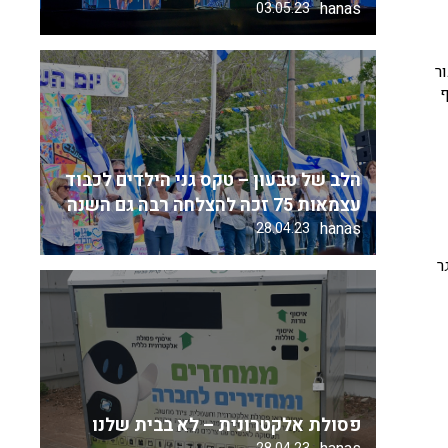
hanas
03.05.23
ר
ף
הלב של טבעון – טקס גני הילדים לכבוד
עצמאות 75 זכה להצלחה רבה גם השנה
hanas
28.04.23
ר
פסולת אלקטרונית – לא בבית שלנו