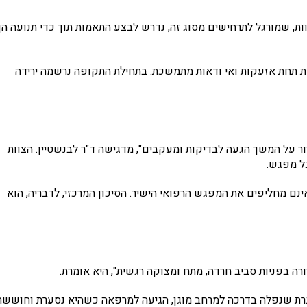
צוות, שמורגל לתרחישים מסוג זה, נדרש לבצע התאמות תוך כדי תנועה הן
ת תחת אזעקות ואי ודאות מתמשכת. בתחילת התקופה נרשמה ירידה
ר על המשך הגעה לבדיקות ומעקבים", מדגישה ד"ר לבנשטיין. הצוות
כל מפגש.
אינם מחליפים את המפגש הרפואי הישיר. הסיכון המרכזי, לדבריה, הוא
ורה בפניות סביב חרדה, מתח ומצוקה רגשית", היא אומרת.
רת שנפלה בדרכה למרחב מוגן, הגיעה למרפאה כשהיא נסערת וחוששת