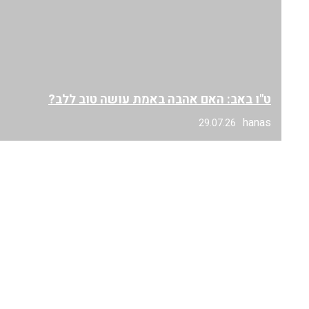
ט"ו באב: האם אהבה באמת עושה טוב ללב?
hanas
29.07.26