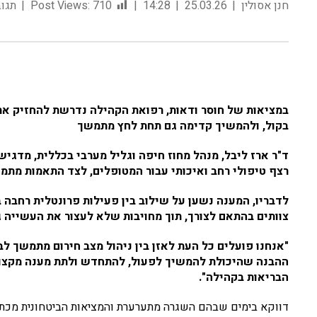
חנן אסולין
25.03.26
14:28
710
Post Views:
תגוב
במציאות של חוסר ודאות, רפואת הקהילה נדרשת להחזיק את
בקול, ולהמשיך קדימה גם תחת לחץ מתמשך
ד"ר ארז ליבל, מנהל מחוז חיפה וגליל מערבי בכללית, מדגי
רצף טיפולי רחב ואיכותי עבור המטופלים, לצד התאמות מתמ
לדבריו, המענה נשען על שילוב בין פעילות פרונטלית רחבה 
צוותים בהתאם לצורך, תוך מחויבות שלא לעצור את העשייה 
"אנחנו פועלים כל העת לאזן בין ניהול מצב חירום מתמשך ל
ההבנה שהיכולת להמשיך לפעול, להתחדש ולתת מענה מקצועי
הבריאות בקהילה".
דווקא בימים שבהם השגרה מתערערת והמציאות הביטחונית מכת