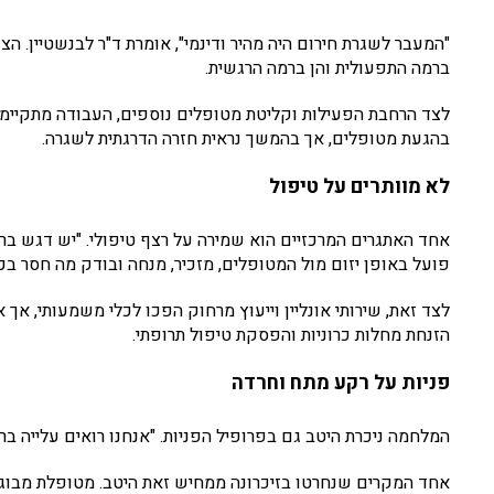
"המעבר לשגרת חירום היה מהיר ודינמי", אומרת ד"ר לבנשטיין. ה
ברמה התפעולית והן ברמה הרגשית.
לצד הרחבת הפעילות וקליטת מטופלים נוספים, העבודה מתקיימ
בהגעת מטופלים, אך בהמשך נראית חזרה הדרגתית לשגרה.
לא מוותרים על טיפול
אחד האתגרים המרכזיים הוא שמירה על רצף טיפולי. "יש דגש ברו
פועל באופן יזום מול המטופלים, מזכיר, מנחה ובודק מה חסר ב
לצד זאת, שירותי אונליין וייעוץ מרחוק הפכו לכלי משמעותי, אך 
הזנחת מחלות כרוניות והפסקת טיפול תרופתי.
פניות על רקע מתח וחרדה
המלחמה ניכרת היטב גם בפרופיל הפניות. "אנחנו רואים עלייה בר
אחד המקרים שנחרטו בזיכרונה ממחיש זאת היטב. מטופלת מבוג