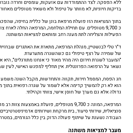
ללא הפסקה. לצד ההתמודדות עם אזעקות, עומסים וחרדה גוברת, 
בדיקות חיוניות, לא מוותר על טיפול ולא משאיר מטופלים מאחור.
בתוך המציאות הזו פועלת מרפאת בונן של כללית בחיפה, שהפכה 
כ 9,700 מטופלים. עם תחילת המלחמה, המרפאה החלה לארח 
הפעילות והצליחה לתת מענה רחב ומותאם למציאות המשתנה.
ד"ר טלי לבנשטיין, מנהלת המרפאה, מתארת את האתגרים שבחזית
של שמירה על רצף טיפולי גם כשהשגרה מתערערת.
"המעבר לשגרת חירום היה מהיר מאוד כי אנחנו מתורגלים", היא א
נשאר על הרפואה הפרונטלית. אין תחליף למפגש האישי, לעין ש
חג הפסח, המסמל חירות, תקווה והתחדשות, מקבל השנה משמעות א
הוא לא רק להמשיך קדימה אלא לשמור על שגרה רפואית בתוך מצ
גדולה אלא גם מערך של חוסן אישי, צוותי וקהילתי.
המרפאה, המונה כ 9,700 מטופלים, פועלת באמצע
סוציאלית, שירותי סיעוד, בית מרקחת ושירותים אדמיניסטרטיביים.
העבודה נשענת על שיתוף פעולה הדוק בין כלל הגורמים, במטרה ל
מעבר למציאות משתנה