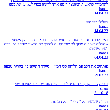
להתמודד לראשות המועצה,הזמנו אותו לראיון בכדי לשמוע זאת ממנו
hanas
14.04.23
צהלולי מלחמה!
hanas
14.04.23
ראיון לכבוד חג הפסחעם זקן ראשי הרשויות באזור,מר סימון אלפסי
שהצליח בשירות ארוך לתושבי יקנעם להפוך את היישוב שהחל כמעברה
לעיר משגשגת
hanas
04.04.23
פותחים את הלב עם חלוקת סלי המזון ו"סיירת התיקונים" בקרית טבעון
hanas
29.03.23
רותי קלנר עקרון ועידו גרינבלום נפגשים עוד שבועיים לסיבוב שני
shani
31.10.18
תחזית שבועית כללית לילידי כל המזלות
hanas