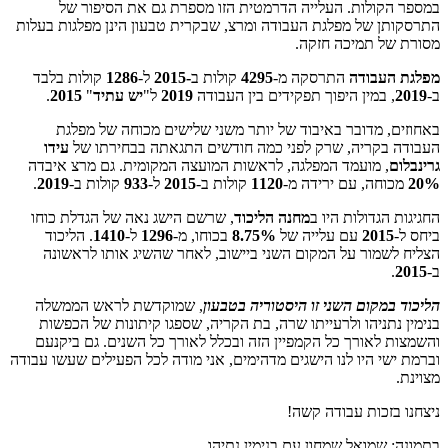
במספר הקולות. העלייה הדרמטית הזו מספרת גם את הסיפור של
התרסקותן של מפלגת העבודה ומרצ, שבקרית טבעון הינן מפלגות בעלות
מסורת של תמיכה חזקה.
מפלגת העבודה
התרסקה מ-
4295
קולות ב
-2015
ל-
1286
קולות בלבד
ב-
2019
, במין היפוך תפקידים בין העבודה
2019
ל"
יש עתיד
"
2015
.
באחוזים, מדובר באיבוד של יותר משני שלישים מכוחה של מפלגת
העבודה בקריה, שרק לפני כמה חודשים התגאתה בבחירתו של
עידו
גרינבלום
, מועמד המפלגה, לראשות המועצה המקומית. גם מרצ איבדה
20%
מכוחה, עם ירידה מ-
1120
קולות ב-
2015
ל-
933
קולות ב-
2019
.
החגיגות הגדולות היו ב
מחנה הליכוד
, שרשם הישג נאה של הגדלת כוחו
ביחס ל-
2015
עם עלייה של
8.75%
בכוחו, מ-
1296
ל-
1410
. הליכוד
הצליח לשמור על המקום השני ביישוב, לאחר שהשיג אותו לראשונה
ב-
2015
.
הליכוד במקום השני זו היסטוריה בטבעון
, שמוקדשת לראש הממשלה
בנימין נתניהו ולרעייתו שרה, בת הקריה, שספגו קיתונות של הכפשות
והשמצות לאורך כל הקמפיין הזה ובכלל לאורך כל השנים. גם ביקנעם
וברמת ישי היו לנו הישגים מדהימים, אני מודה לכל הפעילים שעשו עבודה
מצוינת.
ניצחנו בזכות עבודה קשה!
בתמונה: שמואל שמחון עם בנימין נתיהו