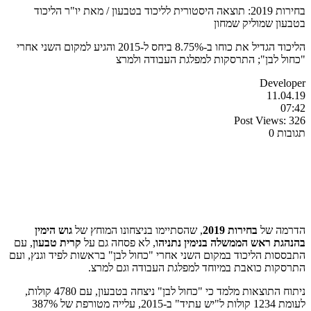
בחירות 2019: תוצאה היסטורית לליכוד בטבעון / מאת יו"ר הליכוד
בטבעון שמוליק שמחון
הליכוד הגדיל את כוחו ב-8.75% ביחס ל-2015 והגיע למקום השני אחרי
"כחול לבן"; התרסקות למפלגת העבודה ולמרצ
Developer
11.04.19
07:42
Post Views:
326
תגובות 0
הדרמה של
בחירות 2019
, שהסתיימו בניצחונו המוחץ של
גוש הימין
בהנהגת ראש הממשלה בנימין נתניהו
, לא פסחה גם על
קרית טבעון
, עם
התבססות הליכוד במקום השני אחרי "כחול לבן" בראשות לפיד וגנץ, ועם
התרסקות כואבת במיוחד למפלגת העבודה וגם למרצ.
ניתוח התוצאות מלמד כי "כחול לבן" ניצחה בטבעון, עם 4780 קולות,
לעומת 1234 קולות ל"יש עתיד" ב-2015, עלייה מטורפת של 387%