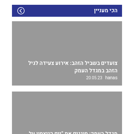
הכי מעניין
צועדים בשביל הזהב: אירוע צעידה לגיל
הזהב במגדל העמק
hanas
20.05.23
מגדל העמק: חוגגים את "יום הניצחון על