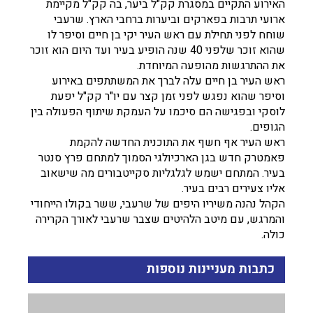
האירוע התקיים במסגרת קק"ל ביער, בה קק"ל מקיימת
ארועי תרבות בפארקים וביערות ברחבי הארץ. שרעבי
שוחח לפני תחילת עם ראש העיר יקי בן חיים וסיפר לו
שהוא זוכר שלפני 40 שנה הופיע בעיר ועד היום הוא זוכר
את ההתרגשות מהופעה המיוחדת.
ראש העיר בן חיים עלה לברך את המשתתפים באירוע
וסיפר שהוא נפגש לפני זמן קצר עם יו"ר קק"ל יפעת
לוסקי ובפגישה הם סיכמו על העמקת שיתוף הפעולה בין
הגופים.
ראש העיר אף חשף את התוכנית החדשה להקמת
פאמטרק חדש בגן הארכיולגי הסמוך למתחם פרץ סנטר
בעיר. המתחם ישמש לגלגליות סקייטבורים מה שישאוב
אליו צעירים רבים בעיר.
הקהל נהנה משיריו היפים של שרעבי, ששר בקולו הייחודי
והמרגש, עם מיטב הלהיטים שצבר שרעבי לאורך הקרירה
כולה.
כתבות מעניינות נוספות