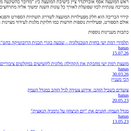
ראש המועצה אסף אוברלנדר ציין בישיבת המועצה כי
:
"מדובר בהשקעה משמ
מבריכה עונתית לכזו שפועלת לאורך כל עונות השנה ימשוך אליה מתרחצים 
קירוי הבריכה הוא חלק מפעילויות המועצה לשדרוג תשתיות הספורט והפנאי 
אולם הספורט, ופעילויות נוספות חדשות כמו חלוקת מלגות לעידוד מצוינות
כתבות מעניינות נוספות
תלמידי רמת ישי בחזית הטכנולוגיה – שבעה בוגרי תכנית הרובוטיקה בחט"ב היובל 
hanas
15.07.26
מועצת רמת ישי מחבקת את הקהילה: מלונית לקשישים במקלטים ציבוריים, 
hanas
30.03.26
הכי מעניין
צועדים בשביל הזהב: אירוע צעידה לגיל הזהב במגדל העמק
hanas
20.05.23
מגדל העמק: חוגגים את "יום הניצחון על גרמניה הנאצית"
hanas
13.05.23