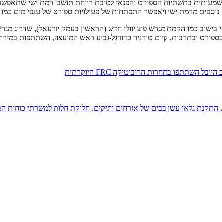
עותית בתשתיות הספורט והפנאי לטובת רווחת תושבי רמת ישי שתאפשר שי
נוספים מרמת ישי ויאפשר התפתחות של פעילויות ספורט של ענפי מים כמו ש
בישוב כמו הקמת מגרש פוצ'יוולי חדש (הראשון בעמק יזרעאל), שדרוג מגרש 
 בספורט ובתרבות, קיום טורניר כדורגל-גביע ראש המועצה, השתתפות במירוץ
השתתפו בתחרות הרובוטיקה FRC היוקרתית
התקנת גלאי עשן בבים של אזרחים ותיקים, חלוקת חלות למשרתי כוחות הבט