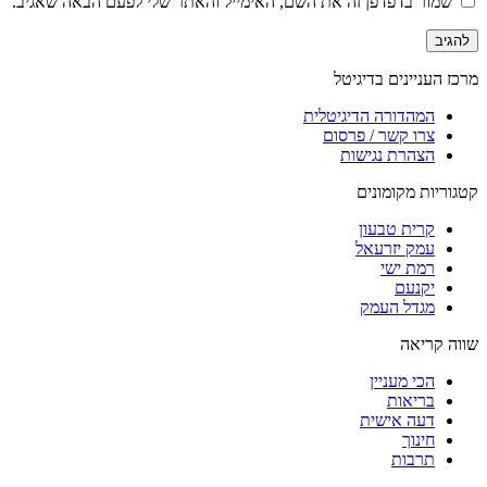
שמור בדפדפן זה את השם, האימייל והאתר שלי לפעם הבאה שאגיב.
מרכז העניינים בדיגיטל
המהדורה הדיגיטלית
צרו קשר / פרסום
הצהרת נגישות
קטגוריות מקומונים
קרית טבעון
עמק יזרעאל
רמת ישי
יקנעם
מגדל העמק
שווה קריאה
הכי מעניין
בריאות
דעה אישית
חינוך
תרבות