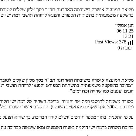
מליאת המועצה אישרה בישיבתה האחרונה תב"ר בסך מליון שקלים לטובת קי
בהשקעה משמעותית בתשתיות הספורט והפנאי לרווחת תושבי רמת ישי שתא
חנן אסולין
06.11.25
13:21
Post Views:
378
תגובות 0
מליאת המועצה אישרה בישיבתה האחרונה תב"ר בסך מליון שקלים לטובת קי
"מדובר בהשקעה משמעותית בתשתיות הספורט והפנאי לרווחת תושבי רמת 
חוגים וענפים כמו שחייה וכדורמים"
בשורה משמחת לתושבי רמת ישי והאזור- בריכת השחיה של רמת ישי תקורה,
(מתוכם כ-300 אלף שקלים מהתקציב השוטף). התקציב אושר השבוע במליאת המועצה.
על פי התכנית, בתוך מספר חודשים יושלם קירוי הבריכה, כך שהיא תפעל כ
בריכת השחיה ברמת ישי הוקמה בשנות השמונים ומאז שימשה כבריכה עונתית