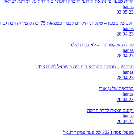
קרית טבעון ציינה את אירועי הזיכרון וחגגה יום הולדת 75 למדינת ישראל
hanas
03.05.23
הלב של טבעון – טקס גני הילדים לכבוד עצמאות 75 זכה להצלחה רבה גם השנה
hanas
28.04.23
פסולת אלקטרונית – לא בבית שלנו
hanas
28.04.23
סבתוש – תחרות הסבתא הכי יפה בישראל לשנת 2023
hanas
28.04.23
הכבאית של גן אורי
hanas
20.04.23
יקנעם יוצאת לדרך חדשה
hanas
20.04.23
מפעלי פסח 2023 של נוער עמק יזרעאל