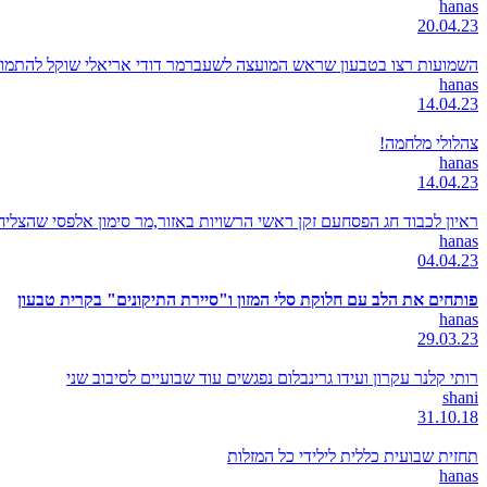
hanas
20.04.23
השמועות רצו בטבעון שראש המועצה לשעברמר דודי אריאלי שוקל להתמודד
hanas
14.04.23
צהלולי מלחמה!
hanas
14.04.23
ראיון לכבוד חג הפסחעם זקן ראשי הרשויות באזור,מר סימון אלפסי שהצל
hanas
04.04.23
פותחים את הלב עם חלוקת סלי המזון ו"סיירת התיקונים" בקרית טבעון
hanas
29.03.23
רותי קלנר עקרון ועידו גרינבלום נפגשים עוד שבועיים לסיבוב שני
shani
31.10.18
תחזית שבועית כללית לילידי כל המזלות
hanas