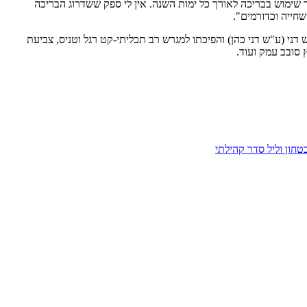
מוש בבריכה לאורך כל ימות השנה. אין לי ספק ששדרוג הבריכה
חייה וכדורמים".
דני (ע"ש דני כהן) והפיכתו למגרש רב תכליתי-קט רגל וטניס, צביעת
 סובב עמק ועוד.
חון וליל סדר קהילתי