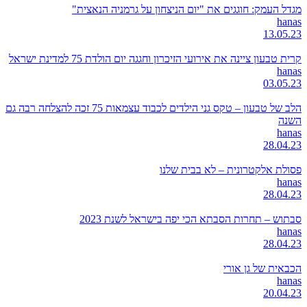
מגדל העמק: חוגגים את "יום הניצחון על גרמניה הנאצית"
hanas
13.05.23
קרית טבעון ציינה את אירועי הזיכרון וחגגה יום הולדת 75 למדינת ישראל
hanas
03.05.23
הלב של טבעון – טקס גני הילדים לכבוד עצמאות 75 זכה להצלחה רבה גם
השנה
hanas
28.04.23
פסולת אלקטרונית – לא בבית שלנו
hanas
28.04.23
סבתוש – תחרות הסבתא הכי יפה בישראל לשנת 2023
hanas
28.04.23
הכבאית של גן אורי
hanas
20.04.23