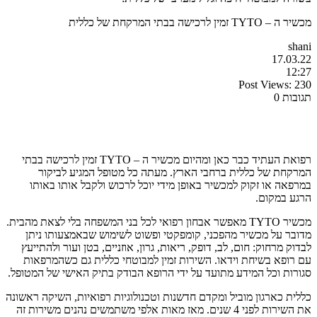
מכשיר ה – TYTO זמין לרכישה בבתי המרקחת של כללית
shani
17.03.22
12:27
Post Views:
230
תגובות 0
רפואת העתיד כבר כאן ומהיום מכשיר ה – TYTO זמין לרכישה בבתי
המרקחת של כללית ברחבי הארץ. מעתה כל מטופל המגיע לביקור
במרפאה או זקוק למכשיר באופן מידי יוכל לרכוש ולקבל אותו באותו
הרגע במקום.
מכשיר TYTO מאפשר אבחון רפואי לכל בני המשפחה בלי לצאת מהבית.
מדובר על מכשיר מהפכני, קומפקטי ופשוט לשימוש שבאמצעותו ניתן
לבדוק מרחוק: חום, לב, דופק, ריאות, גרון, אוזניים, בטן ועור ולהתייעץ
עם רופא בשיחת וידאו. השירות זמין למבוטחי כללית גם כשהמרפאות
סגורות וכל המידע מתועד על ידי הרופא הבודק בתיק האישי של המטופל.
כללית כארגון מוביל ומקדם חדשנות וטכנולוגיות רפואיות, השיקה ראשונה
את השירות לפני 4 שנים. מאז מאות אלפי משתמשים נהנים משירות זה