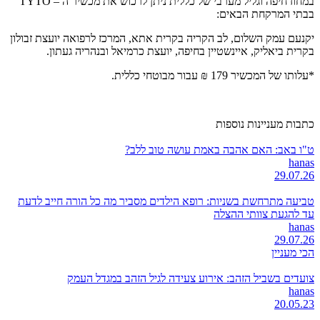
במחוז חיפה וגליל מערבי של כללית ניתן לרכוש את מכשיר ה – TYTO
בבתי המרקחת הבאים:
יקנעם עמק השלום, לב הקריה בקרית אתא, המרכז לרפואה יועצת זבולון
בקרית ביאליק, איינשטיין בחיפה, יועצת כרמיאל ובנהריה געתון.
*עלותו של המכשיר 179 ₪ עבור מבוטחי כללית.
כתבות מעניינות נוספות
ט"ו באב: האם אהבה באמת עושה טוב ללב?
hanas
29.07.26
טביעה מתרחשת בשניות: רופא הילדים מסביר מה כל הורה חייב לדעת
עד להגעת צוותי ההצלה
hanas
29.07.26
הכי מעניין
צועדים בשביל הזהב: אירוע צעידה לגיל הזהב במגדל העמק
hanas
20.05.23