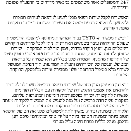
24/7 והמטופלים אשר משתמשים במכשיר מדווחים כי ההפעלה פשוטה
וידידותית.
האפשרות לקבל שירות רפואי מבלי להגיע למרפאה לעיתים תכופות
ולהיחשף לתחלואה נוספת מעלה את חשיבות השירות במיוחד בתקופת
מגפת הקורונה.
"רכישת מכשיר ה- TYTO בבתי המרקחת מתווסף למהפכה הדיגיטלית
שעולם הרוקחות עובר בשנתיים האחרונות. ניתן לקבל שירותים רוקחיים
דיגיטליים כגון: ייעוץ רוקחי מרחוק, זימון תור לבית המרקחת – שירות
שחוסך לנו את ההמתנה, הזמנת תרופות עד הבית ו/או איסוף באופן עצמי
של התרופות מהסניף. המטרה שלנו בכללית, היא שמירה על בריאות
המטופל, הנגשה של השירותים והעלאת המודעות, תוך הפיכת המטופל
לשותף מלא בטיפול התרופתי שלו" מסבירה אירנה מלנבסקי, הרוקחת
המחוזית.
"כארגון המעניק מגוון רחב של שירותי רפואה בדיגיטל חשוב לנו להרחיב
ולהתאים את אמצעי התקשורת של הלקוחות עם הכללית תוך מתן
אפשרות לתקשורת ישירה בפלטפורמות הזמינות והמועדפות עליהם.
בעקבות עליה חדה ברכישה ועל מנת להנגיש את המכשיר ללקוחות מעתה
רכישת המכשיר תתבצע גם בבתי המרקחת במרפאות, קרוב לבתי
הלקוחות ובזמינות גבוהה. נמשיך לתת למטופלים שלנו את הטיפול הרפואי
הטוב ביותר ובזמינות הטובה ביותר על ידי טובי המומחים" סיכם רונן
נודלמן, מנהל כללית במחוז חיפה וגליל מערבי.