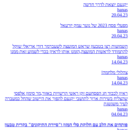
יקנעם יוצאת לדרך חדשה
hanas
20.04.23
מפעלי פסח 2023 של נוער עמק יזרעאל
hanas
20.04.23
השמועות רצו בטבעון שראש המועצה לשעברמר דודי אריאלי שוקל
להתמודד לראשות המועצה,הזמנו אותו לראיון בכדי לשמוע זאת ממנו
hanas
14.04.23
צהלולי מלחמה!
hanas
14.04.23
ראיון לכבוד חג הפסחעם זקן ראשי הרשויות באזור,מר סימון אלפסי
שהצליח בשירות ארוך לתושבי יקנעם להפוך את היישוב שהחל כמעברה
לעיר משגשגת
hanas
04.04.23
פותחים את הלב עם חלוקת סלי המזון ו"סיירת התיקונים" בקרית טבעון
hanas