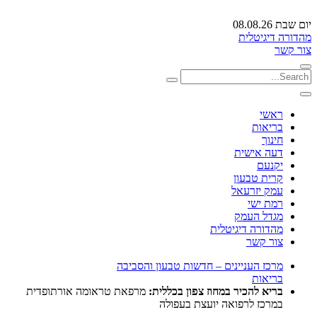
יום שבת 08.08.26
מהדורה דיגיטלית
צור קשר
ראשי
בריאות
חינוך
דעה אישית
יקנעם
קרית טבעון
עמק יזרעאל
רמת ישי
מגדל העמק
מהדורה דיגיטלית
צור קשר
מרכז העניינים – חדשות טבעון והסביבה
בריאות
בריא להכיר במחוז צפון בכללית:
מרפאת טראומה אורתופדית
במרכז לרפואה יועצת בעפולה