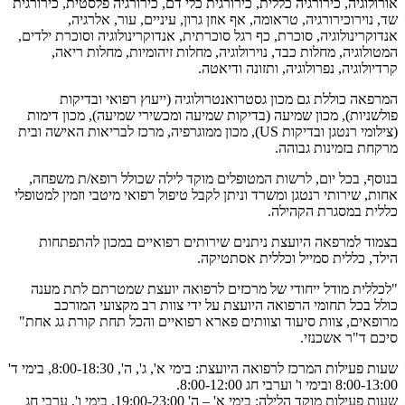
אורולוגיה, כירורגיה כללית, כירורגית כלי דם, כירורגיה פלסטית, כירורגית
שד, נוירוכירורגיה, טראומה, אף אוזן גרון, עיניים, עור, אלרגיה,
אנדוקרינולוגיה, סוכרת, כף רגל סוכרתית, אנדוקרינולוגיה וסוכרת ילדים,
המטולוגיה, מחלות כבד, נוירולוגיה, מחלות זיהומיות, מחלות ריאה,
קרדיולוגיה, נפרולוגיה, ותזונה ודיאטה.
המרפאה כוללת גם מכון גסטרואנטרולוגיה (ייעוץ רפואי ובדיקות
פולשניות), מכון שמיעה (בדיקות שמיעה ומכשירי שמיעה), מכון דימות
(צילומי רנטגן ובדיקות US), מכון ממוגרפיה, מרכז לבריאות האישה ובית
מרקחת בזמינות גבוהה.
בנוסף, בכל יום, לרשות המטופלים מוקד לילה שכולל רופא/ת משפחה,
אחות, שירותי רנטגן ומשרד וניתן לקבל טיפול רפואי מיטבי וזמין למטופלי
כללית במסגרת הקהילה.
בצמוד למרפאה היועצת ניתנים שירותים רפואיים במכון להתפתחות
הילד, כללית סמייל וכללית אסתטיקה.
"לכללית מודל ייחודי של מרכזים לרפואה יועצת שמטרתם לתת מענה
כולל בכל תחומי הרפואה היועצת על ידי צוות רב מקצועי המורכב
מרופאים, צוות סיעוד וצוותים פארא רפואיים והכל תחת קורת גג אחת"
סיכם ד"ר אשכנזי.
שעות פעילות המרכז לרפואה היועצת: בימי א', ג', ה', 8:00-18:30, בימי ד'
8:00-13:00 ובימי ו' וערבי חג 8:00-12:00.
שעות פעילות מוקד הלילה: בימי א' – ה' 19:00-23:00, בימי ו', ערבי חג