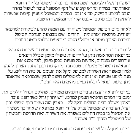
ויש צורך נשלח לצילומי רנטגן ואחר כך נבדק ומטופל על ידי הרופא
האורתופד. במידה ונדרש קיבוע של הגף המטופל עובר לטיפול בחדר
הגבס לביצוע חבישה, סד או גבס. במידה והמטופל מעוניין קיימת אפשרות
להתקין לו גבס פלסטי – גבס קל יותר ומאפשר הרטבה.
לאחר סיום הטיפול המטופל משוחרר עם הזמנה להגיע לביקורת למרפאה
ייעודית, מרפאת "טראומה – חוזרים" שם מבוצעת הערכת הטיפול
ובמידת הצורך מוסר או מוחלף הגבס ומבוצעים צילומי רנטגן חוזרים.
לדברי ד"ר דרור אשכנזי, מנהל המרכז לרפואה יועצת "השירות הרפואי
במרפאת הטראומה ניתן על ידי צוות טיפולי מיומן שכולל רופאים
אורתופדים מומחים, אח/יות מקצועיות וגבסן מיומן, לצד טכנאי/ות
ורופאי/ות רנטגן מיומנים/ות וטכנולוגיה מתקדמת ובכך נחסך הצורך להגיע
למיון ומשפר את השירות למטופל ומקל את העומס על בית החולים. על
מנת למנוע טעויות ואי נוחות למטופלים חשוב להבין שבמרפאת טראומה
ניתן טיפול רפואי לחבלות גפיים מהימים האחרונים".
במרכז לרפואה יועצת עובדים רופאים מומחים, שחלקם הגדול חולקים את
זמנם בין המרכז הרפואי העמק למרכז. "יש יתרון גדול כשהרופא עובד
באופן משולב בבית החולים ובקהילה – באופן הזה נשמר רצף טיפולי נכון
ויעיל. העובדה שהמטופל נבדק על ידי רופא במרפאה שאחר כך ממשיך
את הטיפול בו בבית החולים משפרת את השירות ואת תחושת והביטחון
של המטופל" מוסיף ד"ר אשכנזי.
במרכז ניתן לקבל שירותי רפואה בתחומים רבים ומגוונים: אורתופדיה,