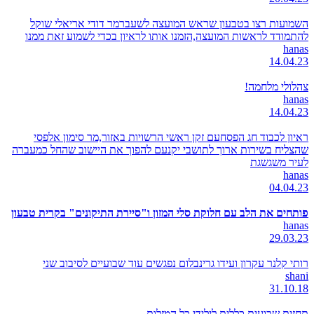
השמועות רצו בטבעון שראש המועצה לשעברמר דודי אריאלי שוקל
להתמודד לראשות המועצה,הזמנו אותו לראיון בכדי לשמוע זאת ממנו
hanas
14.04.23
צהלולי מלחמה!
hanas
14.04.23
ראיון לכבוד חג הפסחעם זקן ראשי הרשויות באזור,מר סימון אלפסי
שהצליח בשירות ארוך לתושבי יקנעם להפוך את היישוב שהחל כמעברה
לעיר משגשגת
hanas
04.04.23
פותחים את הלב עם חלוקת סלי המזון ו"סיירת התיקונים" בקרית טבעון
hanas
29.03.23
רותי קלנר עקרון ועידו גרינבלום נפגשים עוד שבועיים לסיבוב שני
shani
31.10.18
תחזית שבועית כללית לילידי כל המזלות