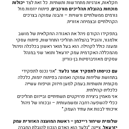
חקלאות, אנרגיות מתחדשות ותשתיות. כל זאת לצד
יכולות
מוכחות בהובלת תהליכים מורכבים
, פיתוח יוזמות מול
גורמים ממשלתיים ורשויות – והבנה עמוקה בצרכים
הקהילתיים ובצמיחה אזורית.
בתפקידו הקודם ניהל את האגודה החקלאית של מושב
אלמגור, והוביל בהצלחה תהליכי התחדשות, פיתוח עסקי
ומענה כולל לקהילה. הוא בעל תואר ראשון בכלכלה וניהול
מהמכללה האקדמית עמק יזרעאל ותואר שני במנהל
עסקים מאוניברסיטת בן-גוריון.
עם כניסתו לתפקיד אמר גלעד
: "אני נכנס לתפקידי
בתחושת שליחות עמוקה ואמונה בפיתוח יזמות, כלכלה
מקומית ותשתיות בעמק למען חיזוק וטיפוח עשייה
כלכלית-קהילתית.
אני מאמין ביצירת פרויקטים תשתיתיים ובייזום תהליכים
ככלי להשפעה רחבה ומשמעותית – ובכוחו של ניהול
איכותי לבנות את עתיד העמק."
שלומית שיחור רייכמן – ראשת המועצה האזורית עמק
יזרעאל
, ציינה: "גלעד הוא האדם הנכון להובלת החברה