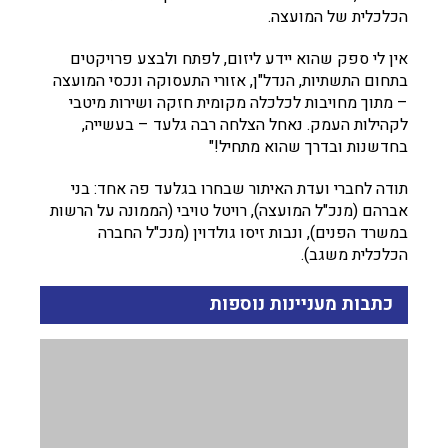
הכלכלית של המועצה.
אין לי ספק שהוא יידע ליזום, לפתח ולבצע פרויקטים
בתחום התשתיות, הנדל"ן, אזורי התעסוקה ונכסי המועצה
– מתוך מחויבות לכלכלה מקומית חזקה ושירות מיטבי
לקהילות העמק. נאחל הצלחה רבה גלעד – בעשייה,
בחדשנות ובדרך שהוא מתחיל!"
תודה לחברי ועדת האיתור שבחרו בגלעד פה אחד: בני
אברהם (מנכ"ל המועצה), רויטל טויבי (הממונה על הרשות
במשרד הפנים), ונבות זיסו גולדוין (מנכ"ל החברה
הכלכלית משגב).
כתבות מעניינות נוספות