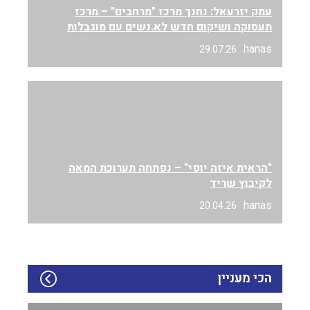
עמק יזרעאל: נחנך מרכז "מרחבים" – מרכז
תעסוקה ושיקום חדש לא.נשים עם מוגבלות
hanas
29.07.26
"הראית איזה יופי" – נפתחה תערוכת המאה
לקיבוץ שריד
hanas
20.04.26
הכי מעניין