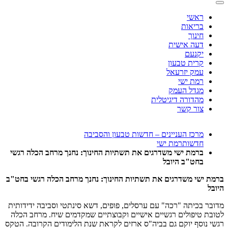
ראשי
בריאות
חינוך
דעה אישית
יקנעם
קרית טבעון
עמק יזרעאל
רמת ישי
מגדל העמק
מהדורה דיגיטלית
צור קשר
מרכז העניינים – חדשות טבעון והסביבה
חדשות
רמת ישי
ברמת ישי משדרגים את תשתיות החינוך: נחנך מרחב הכלה רגשי
בחט"ב היובל
ברמת ישי משדרגים את תשתיות החינוך: נחנך מרחב הכלה רגשי בחט"ב
היובל
מדובר בכיתה "רכה" עם ערסלים, פופים, דשא סינתטי וסביבה ידידותית
לטובת טיפולים רגשיים אישיים וקבוצתיים שמקדמים שיח. מרחב הכלה
רגשי נוסף יוקם גם בביה"ס ארזים לקראת שנת הלימודים הקרובה. הטקס