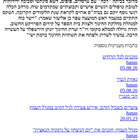
מדובר בכיתה "רכה" עם ערסלים, פופים, דשא סינתטי וסביבה ידידותית
לטובת טיפולים רגשיים אישיים וקבוצתיים שמקדמים שיח. מרחב הכלה
רגשי נוסף יוקם גם בביה"ס ארזים לקראת שנת הלימודים הקרובה. הטקס
התקיים במעמד ראש המועצה עפר בן אליעזר שאמר: "יישר כוח
למנהלת מחלקת החינוך ולצוות בית הספר על קידום הפרויקט החשוב.
תודה גדולה לממלא מקומי ויו"ר ועדת החינוך יונתן הירשפלד על העשייה
הרבה. נמשיך לשדרג ולפתח את תשתיות החינוך ברמת ישי"
כתבות מעניינות נוספות
מוכנים לכל תרחיש
hanas
05.08.26
גאוות העיר
hanas
05.08.26
הכי מעניין
צועדים בשביל הזהב: אירוע צעידה לגיל הזהב במגדל העמק
hanas
20.05.23
מגדל העמק: חוגגים את "יום הניצחון על גרמניה הנאצית"
hanas