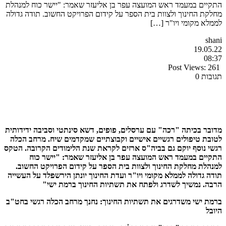
התקיים במעמד ראש המועצה עפר בן אליעזר שאמר: "יישר כוח למנהלת
מחלקת החינוך ולצוות בית הספר על קידום הפרויקט החשוב. תודה גדולה
לממלא מקומי ויו"ר […]
shani
19.05.22
08:37
Post Views:
261
תגובות 0
מדובר בכיתה "רכה" עם ערסלים, פופים, דשא סינתטי וסביבה ידידותית
לטובת טיפולים רגשיים אישיים וקבוצתיים שמקדמים שיח. מרחב הכלה
רגשי נוסף יוקם גם בביה"ס ארזים לקראת שנת הלימודים הקרובה. הטקס
התקיים במעמד ראש המועצה עפר בן אליעזר שאמר: "יישר כוח
למנהלת מחלקת החינוך ולצוות בית הספר על קידום הפרויקט החשוב.
תודה גדולה לממלא מקומי ויו"ר ועדת החינוך יונתן הירשפלד על העשייה
הרבה. נמשיך לשדרג ולפתח את תשתיות החינוך ברמת ישי"
ברמת ישי משדרגים את תשתיות החינוך: נחנך מרחב הכלה רגשי בחט"ב
היובל