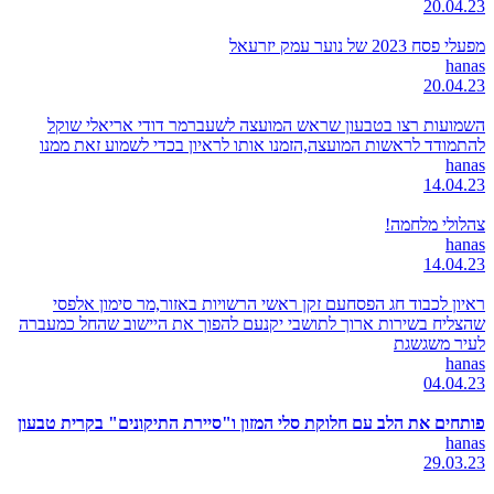
20.04.23
מפעלי פסח 2023 של נוער עמק יזרעאל
hanas
20.04.23
השמועות רצו בטבעון שראש המועצה לשעברמר דודי אריאלי שוקל
להתמודד לראשות המועצה,הזמנו אותו לראיון בכדי לשמוע זאת ממנו
hanas
14.04.23
צהלולי מלחמה!
hanas
14.04.23
ראיון לכבוד חג הפסחעם זקן ראשי הרשויות באזור,מר סימון אלפסי
שהצליח בשירות ארוך לתושבי יקנעם להפוך את היישוב שהחל כמעברה
לעיר משגשגת
hanas
04.04.23
פותחים את הלב עם חלוקת סלי המזון ו"סיירת התיקונים" בקרית טבעון
hanas
29.03.23