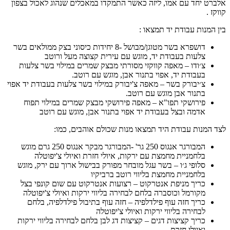
אלברט יחד עם אמו, ליזה כאשר התמקדו במאכלים שנהוג לאכול בצפון
קווקז .
בין המנות עבודת יד תמצאו :
דושפרא בשר מטוגן/מבושל -8 יחידות כיסוני בצק ממולאים בשר
צלעות בעבודת יד, מוגש עם עירית קצוצה מעל ורוטב
צ׳ודו – מאפה קווקזי מסורתי מבצק שמרים במילוי בשר צלעות
בעבודת יד, אפוי בתנור אבן, מוגש עם רוטב.
צ׳יבורק בשר – מאפה צ'יבורק במילוי בשר צלעות בעבודת יד אפוי
בתנור אבן מוגש עם רוטב.
פירושקי תפו"א – מאפה פירושקי מבצק שמרים במילוי תפוח
אדמה ובצל בעבודת יד אפוי בתנור אבן, מוגש עם רוטב
לצד המנות עבודת היד תמצאו מנות שכולם אוהבים, כמו:
המבורגר אנגוס 250 גר' -המבורגר מבקר אנגוס 250 גרם מוגש
בלחמניית מחמצת עם ירקות, איולי חזרת ואיולי צ'יפוטלה
סלופי ג׳ו – בשר עגל מובחר מפורק בבישול ארוך עם ירק, מוגש
בלחמניית מחמצת בליווי רוטב ברביקיו
כריך מניפת אנטרקוט – רצועות אנטרקוט עם שום קונפי בצל
מקורמל וכוסברה בלחם לבחירה בליווי ירקות ואיולי צ'יפוטלה
כריך חזה עוף פילדלפיה – חזה עוף בתיבול פילדלפיה, בלחם
לבחירה בליווי ירקות ואיולי צ'יפוטלה
כריך קציצות דגים – קציצות דג לבן בלחם לבחירה בליווי ירקות
ואיולי חזרת