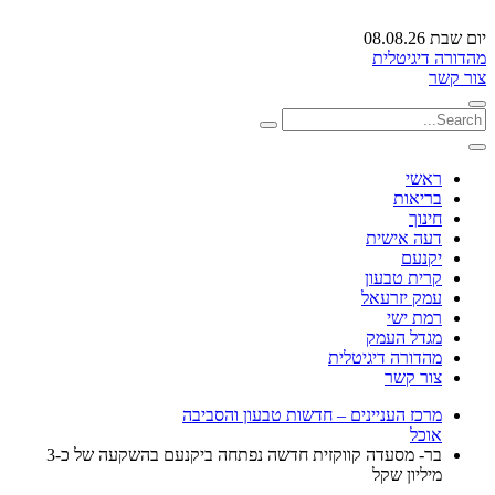
יום שבת 08.08.26
מהדורה דיגיטלית
צור קשר
ראשי
בריאות
חינוך
דעה אישית
יקנעם
קרית טבעון
עמק יזרעאל
רמת ישי
מגדל העמק
מהדורה דיגיטלית
צור קשר
מרכז העניינים – חדשות טבעון והסביבה
אוכל
בר- מסעדה קווקזית חדשה נפתחה ביקנעם בהשקעה של כ-3
מיליון שקל