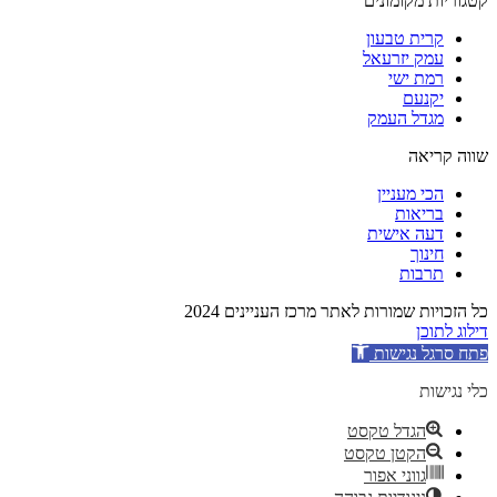
קטגוריות מקומונים
קרית טבעון
עמק יזרעאל
רמת ישי
יקנעם
מגדל העמק
שווה קריאה
הכי מעניין
בריאות
דעה אישית
חינוך
תרבות
כל הזכויות שמורות לאתר מרכז העניינים 2024
דילוג לתוכן
פתח סרגל נגישות
כלי נגישות
הגדל טקסט
הקטן טקסט
גווני אפור