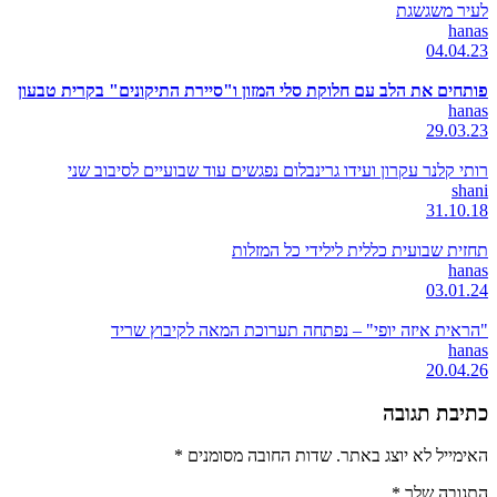
לעיר משגשגת
hanas
04.04.23
פותחים את הלב עם חלוקת סלי המזון ו"סיירת התיקונים" בקרית טבעון
hanas
29.03.23
רותי קלנר עקרון ועידו גרינבלום נפגשים עוד שבועיים לסיבוב שני
shani
31.10.18
תחזית שבועית כללית לילידי כל המזלות
hanas
03.01.24
"הראית איזה יופי" – נפתחה תערוכת המאה לקיבוץ שריד
hanas
20.04.26
כתיבת תגובה
האימייל לא יוצג באתר.
שדות החובה מסומנים
*
התגובה שלך
*