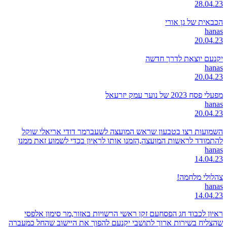
28.04.23
הכבאית של גן אורי
hanas
20.04.23
יקנעם יוצאת לדרך חדשה
hanas
20.04.23
מפעלי פסח 2023 של נוער עמק יזרעאל
hanas
20.04.23
השמועות רצו בטבעון שראש המועצה לשעברמר דודי אריאלי שוקל
להתמודד לראשות המועצה,הזמנו אותו לראיון בכדי לשמוע זאת ממנו
hanas
14.04.23
צהלולי מלחמה!
hanas
14.04.23
ראיון לכבוד חג הפסחעם זקן ראשי הרשויות באזור,מר סימון אלפסי
שהצליח בשירות ארוך לתושבי יקנעם להפוך את היישוב שהחל כמעברה