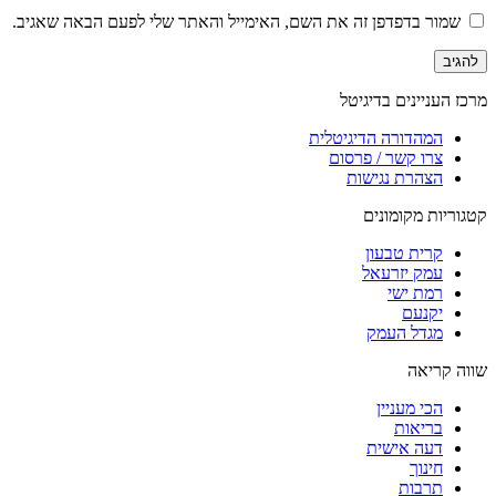
שמור בדפדפן זה את השם, האימייל והאתר שלי לפעם הבאה שאגיב.
מרכז העניינים בדיגיטל
המהדורה הדיגיטלית
צרו קשר / פרסום
הצהרת נגישות
קטגוריות מקומונים
קרית טבעון
עמק יזרעאל
רמת ישי
יקנעם
מגדל העמק
שווה קריאה
הכי מעניין
בריאות
דעה אישית
חינוך
תרבות