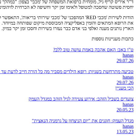
יחסית פשוטה שחסכה למטופל ולאימו זמן יקר וחשיפה לא הכרחית לזיהומים
הודות לשירות 'מכבי RED' המהפכני של 'מכבי שירותי 
את הרופא המתאים והזמין באפליקציה המבוססת מיקום שפותחה במיוחד. המ
הארץ נותנים מענה ואלפי בני אדם כבר נעזרו בשירות וחסכו זמן יקר במיון. כל רופא RED מטפל במקרים שבתחום המומחיות שלו: רפואת משפחה, ילדים, נשים, עיניים, רופאי אף אוזן גר
כתבות מעניינות נוספות
ט"ו באב: האם אהבה באמת עושה טוב ללב?
hanas
29.07.26
טביעה מתרחשת בשניות: רופא הילדים מסביר מה כל הורה חייב לדעת עד 
hanas
29.07.26
הכי מעניין
צועדים בשביל הזהב: אירוע צעידה לגיל הזהב במגדל העמק
hanas
20.05.23
מגדל העמק: חוגגים את "יום הניצחון על גרמניה הנאצית"
hanas
13.05.23