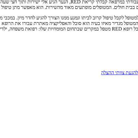
ד"ר איריס קריף גיל, מומחית ברפואת המשפחה של 'מכבי' בצפון: "במהלך עב
 בבית חולים. המטופלים מופתעים מאוד מהשירות. הוא מאפשר מתן טיפול מהי
בריאות', התאפשר למטופל לקבל טיפול קרוב לביתו ונמנע ממנו הצורך להגיע לחדר מי
טופל מגדיר מאיזו בעיה הוא סובל והאפליקציה מאתרת עבורו את הרופא המ
ון, אורתופדים ועוד.
להגעת צוותי ההצלה