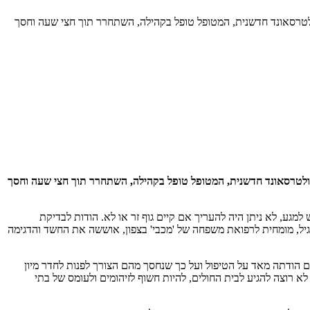
וף זר שחדר אל תוך אוזנו. הודות לשירות המתקדם 'מכבי RED', הרופאה ביצעה בדיקת אולטרסאונד חדשנית, המטופל טופל בקהילה, השתחרר תוך חצי שעה וחסך
ל גוף זר שחדר אל תוך אוזנו. הודות לשירות המתקדם 'מכבי RED', הרופאה ביצעה בדיקת אולטרסאונד חדשנית, המטופל טופל בקהילה, השתחרר תוך חצי שעה וחסך
גיש למגע, לא ניתן היה להעריך אם קיים גוף זר או לא. הודות לבדיקת
מרפאה) בשירות של מכבי ) REDר"ד-רפואה דחופה), ד"ר איריס קריף גיל, מומחית לרפואת משפחה של 'מכבי' בצפון, אוששה את החשד והדגימה
 הודתה מאד על הטיפול ועל כך שנחסך מהם הצורך לפנות לחדר מיון
החזירו לבית הספר מבלי שהפסיד יום לימודים. יעל בראון, אימו של הנער: "לא הייתי מודעת לשירות של מכבי RED. אף אחד לא רוצה להגיע לבית החולים, להיות חשוף לזיהומים ולעומס של בתי