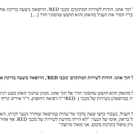
נער בן 15 הגיע למרפאת 'מכבי שירותי בריאות' והתלונן על ג
נער בן 15 הגיע למרפאת 'מכבי שירותי בריאות' והתלונן ע
 העגיל מהאוזן והוא חושש שהסוגר חדר אל תוך אוזנו. מכוון שתנוך האוזן מעט ר
POCUS החדשה (בדיקת אולטרסאונד חדשנית לסיוע קבלת החלטת קליניות ב
ל העגיל. כעבור כחצי שעה בלבד של שהיה במרפאה שוחרר הנער לביתו. האם
וציינה כי כעת היא יכולה ל
יק טיפול בקרבת מקום, אני מאוד מרוצה"