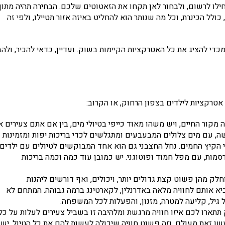
ילו לרשום, ולבחור לאן תקחו את הזאטוטים שלכם. הבחירה תהיה מתוך
ו, כולל הכינרת, וכל מה שנותר הוא להחליט באיזה אזור תטיילו, ולפי זה
די להציג את כל האטרקציות הקיימות בשוק. ועדיין, כדאי להכיר, ולהב
אטרקציות לילדים בצפון הרחוק, או הקרוב:
 מקור החיים, ויש משהו מאוד כייפי בטיולי מים, בין אם אתם צעירים א
שה, עם מים צלולים המבעבעים ומתגלשים לכדי בריכות יפות ומזמינות
י הקיץ החמים. נחל החצבני גם הוא אחד המבוקשים לטיולים עם ילדים,
מות, עם מפל חמוד ופוטוגני. יש כמובן עוד כמה וכמה בריכות
ק מהן פשוט קצת גדולים יותר, ויכולים, ואף דורשים ליהנות
הביא אותם לחוויה מלאה באדרנלין, לקארטינג ברמה גבוהה. המתחם לא
 גיל, קליעה למטרה, מזנון, והפעלות לכל המשפחה.
 תתארו לכם איזו חוויה מרגשת ומלהיבה זו בשביל צעירים לעלות על כלי
שו זאת מעולם, וזה פשוט חוויה שיכולה לעשות להם את כל הטיול. יש