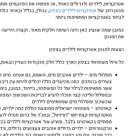
אטרקציות, לילדים ולגדולים כאחד, אז תפתחו את הפנקסים ותתח
מגוון רחב של
אטרקציות לילדים בצפון
, בגולן, בגליל ובאזור כול
לבחור באטרקציות המתאימות ביותר.
כמובן שמה שנציג כאן הינה רשימה חלקית מאוד, וקצרה היריעה מכ
את המגוון.
הצעות למגוון אטרקציות לילדים בצפון
כל טיול משפחתי בצפון הארץ כולל חלק מנקודות העניין הבאות, 
מסלולי מים – ילדים אוהבים מים, והאמת, גם אנחנו. מים זה
צעירים ברוחכם. כמה מהיעדים הללו יכולים להיות עין דיב
אשר מתאימות לבילוי של כל המשפחה, בייחוד, כמובן, בימ
ובמסלול הליכה קצר תוכלו להגיע לבריכות השכשוך המפורס
שכשכוך ומסלולי מים שמתאימים לילדים.
קארטינג – משפחה ישראלית ממוצעת כוללת כמה ילדים, וחל
מאטרקציות קצת יותר "רציניות", ובמג’ד אל כרום תוכלו ל
מסתיים בקארטינג בלבד, ומציע עוד אטרקציות לילדים בכל
טרקטורונים – ילדים גדולים אוהבים צעצועים גדולים, ורק
רכב שכזה, עם נהג כמובן, ולנסוע בשטח. רוב הילדים לא ע