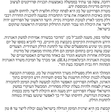
רחבה, צופה פני עתיד בממשלה באמצעות תכניות ופרויקטים לעיצוב
וקידום מדיניות מבוססת ידע.
מטרת הפרויקט של בזן היא לפתח יכולת חלוצית לייצר, לדחוס ולשנע
מימן באיכות התואמת את צרכי התחבורה כמענה לתוכנית החדרת רכבי
דלק מימני לארץ לטובת תחבורה נקייה. היעד הראשוני של הפרויקט יהיה
לייצר את היכולת הזו עבור תחנת התדלוק המימנית הראשונה שתקום
בישראל.
שלומי בסון, משנה למנכ"ל בזן: "מדובר בבשורה אמיתית למשק האנרגיה.
הידע והתשתיות הקיימים בקבוצת בזן חיוניים, כדי להביא בסופו של יום
מימן נקי שיגיע מהמפעלים שלנו עד לתחנת הדלק העתידית. הצעדים
שבזן עושה כיום בתחום המימן הם חלק מהותי ממאמץ של מדינות
מובילות אחרות והנושא הוגדר גם כאחד מהיעדים האסטרטגיים של
סוכנות האנרגיה הבינלאומית (IEA). אני מברך על תמיכת משרד האנרגיה
המהווה רוח גבית חשובה בעת הזו".
המהלך הוא חלק מפעילות מערך החדשנות של בזן, במסגרת הקבוצה
פועלת לבנות יכולות חדשנות על בסיס תשתיות וידע הקיימים בתוך
הארגון. הצלחת הפרויקט תאפשר הלכה למעשה לשוק המימן לתחבורה
בארץ לצמוח ולהיות בעלת יכולת מסחרית. המכשול העיקרי במשק
הישראלי שעליו הפרויקט ייתן מענה הוא היכולת לייצר מימן בכמות
ובאיכות הנדרשת, דחיסתו ועל ידי כך לאפשר שינועו בצורה בטוחה
לתחנות הדלק.
קבוצת בזן היא יצרנית המימן הגדולה בישראל (עם יכולת לייצר עד 8 טון