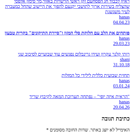
ראיון לכבוד חג הפסחעם זקן ראשי הרשויות באזור,מר סימון אלפסי
שהצליח בשירות ארוך לתושבי יקנעם להפוך את היישוב שהחל כמעברה
לעיר משגשגת
hanas
04.04.23
פותחים את הלב עם חלוקת סלי המזון ו"סיירת התיקונים" בקרית טבעון
hanas
29.03.23
רותי קלנר עקרון ועידו גרינבלום נפגשים עוד שבועיים לסיבוב שני
shani
31.10.18
תחזית שבועית כללית לילידי כל המזלות
hanas
03.01.24
"הראית איזה יופי" – נפתחה תערוכת המאה לקיבוץ שריד
hanas
20.04.26
כתיבת תגובה
האימייל לא יוצג באתר.
שדות החובה מסומנים
*