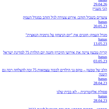
29.04.26
הכי מעניין
צועדים בשביל הזהב: אירוע צעידה לגיל הזהב במגדל העמק
hanas
20.05.23
מגדל העמק: חוגגים את "יום הניצחון על גרמניה הנאצית"
hanas
13.05.23
קרית טבעון ציינה את אירועי הזיכרון וחגגה יום הולדת 75 למדינת ישראל
hanas
03.05.23
הלב של טבעון – טקס גני הילדים לכבוד עצמאות 75 זכה להצלחה רבה גם
השנה
hanas
28.04.23
פסולת אלקטרונית – לא בבית שלנו
hanas
28.04.23