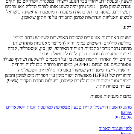
לשעה) ובעלת ידע ייחודי בכל הנוגע לייצורו. במסגרת הפרויקט בזן תקים
עמדה לניפוק מימן – ממנו ניתן יהיה לשנע אותו לצרכי תדלוק ו/או צרכים
תעשיתיים. בנוסף, בזן תקים את המעבדה המוסמכת הראשונה בישראל
לביצוע האנליזות הנדרשות למימן תחבורה על פי התקן שיאומץ.
רקע:
בשנים האחרונות אנו עדים להפיכת האפשרות לשימוש נרחב במימן
כחלופה לדלקים. השימוש במימן ירוק (המיוצר מאנרגיות מתחדשות)
מהווה נדבך מרכזי בתכניות האיחוד האירופי, יפן, סין, אוסטרליה, קנדה
ומדינות נוספות להפסקת בדרך לכלכלת נטולת פחמן.
בחודש יולי האחרון חתמה קבוצת בזן על הסכמים להשקעה ושיתוף פעולה
אסטרטגיים עם המיזם H2PRO, במסגרתו פותחה טכנולוגיה ייחודית
וחדשנית לייצור מימן ירוק שמקורו באנרגיה סולארית. הטכנולוגיה
הייחודית של H2PRO מאפשרת ייצור מימן ע״י הפרדת מים למימן וחמצן
במחיר נמוך מהותית מטכנולוגיות קיימות, ביעילות חסרת תקדים (95%)
ובצורה בטוחה יותר.
כתבות מעניינות נוספות
מהגג לחשבון החשמל: קרית טבעון מצטרפת למהפכת הגגות הסולאריים
hanas
29.04.26
לפני שנגמר האביב
hanas