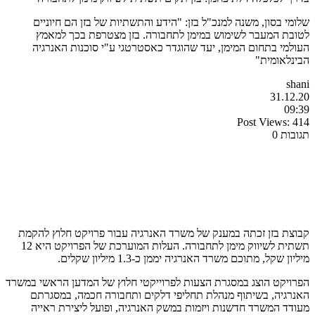
שלומי בסון, משנה למנכ"ל בזן: "הידע והתשתיות של בזן הם חיוניים
לטובת המעבר לשימוש במימן לתחבורה. בזן מצטרפת בכך למאמץ
העולמי בתחום המימן, יעד שהוגדר כאסטרטגי ע"י סוכנות האנרגיה
הבינלאומית"
shani
31.12.20
09:39
Post Views:
414
תגובות 0
קבוצת בזן זכתה במענק של משרד האנרגיה עבור פרויקט חלוץ להקמת
תשתית לשיווק מימן לתחבורה. העלות המוערכת של הפרויקט היא 12
מיליון שקל, מתוכם משרד האנרגיה יממן כ-1.3 מיליון שקלים.
הפרויקט הוצג במסגרת הצעות לפרוייקטי חלוץ של המדען הראשי במשרד
האנרגיה, בשיתוף מנהלת תחליפי דלקים ותחבורה חכמה, במסגרתם
מעודד המשרד חדשנות ויזמות במשק האנרגיה, ופועל ליצירת ראייה