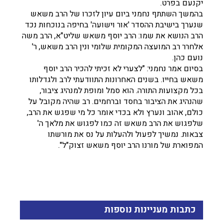
יקנעם בפרט.
בהמשך השתתף נחמני ביום עיון לזכרו של הרב משאש
שנערך בישיבת ההסדר 'אור וישועה' בחיפה בנוכחות נכד
הרב הנושא את שמו: הרב יוסף משאש שליט"א, הרב משה
אלחרר רב המועצה המקומית שלומי ונין הרב משאש, ר'
נועם כהן.
בסיום אמר נחמני: "לצערי לא זכיתי להכיר הרב יוסף
משאש בחייו. בשנים האחרונות התוודעתי לרב ולגדלותו
בכל מקצועות התורה. הוא סמל ומופת למנהיג ציבור,
שהנהיג את הציבור בחסד וברחמים. רב שהיה מקובל על
כולם, אהוב ונערץ ולא בכדי אומר כל מי שפגש את הרב,
שלפגוש את הרב משאש זה כמו לפגוש את מלאך ה'
צבאות. נמשיך לפעול ולהעלות על נס את מורשתו
המפוארת של מורנו הרב יוסף משאש זצוק"ל".
כתבות מעניינות נוספות