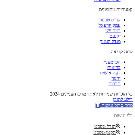
קטגוריות מקומונים
קרית טבעון
עמק יזרעאל
רמת ישי
יקנעם
מגדל העמק
שווה קריאה
הכי מעניין
בריאות
דעה אישית
חינוך
תרבות
כל הזכויות שמורות לאתר מרכז העניינים 2024
דילוג לתוכן
פתח סרגל נגישות
כלי נגישות
הגדל טקסט
הקטן טקסט