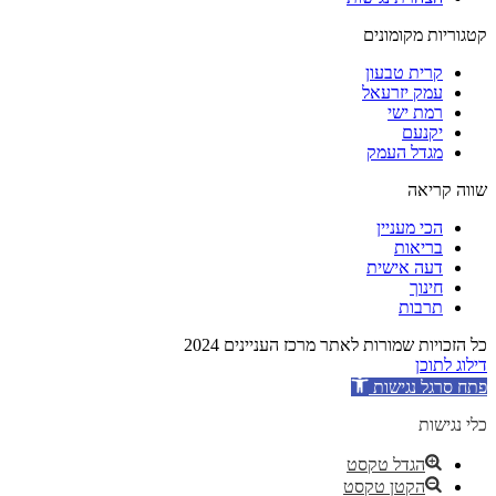
קטגוריות מקומונים
קרית טבעון
עמק יזרעאל
רמת ישי
יקנעם
מגדל העמק
שווה קריאה
הכי מעניין
בריאות
דעה אישית
חינוך
תרבות
כל הזכויות שמורות לאתר מרכז העניינים 2024
דילוג לתוכן
פתח סרגל נגישות
כלי נגישות
הגדל טקסט
הקטן טקסט