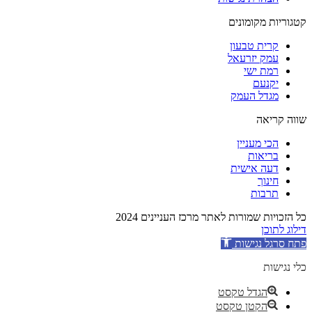
קטגוריות מקומונים
קרית טבעון
עמק יזרעאל
רמת ישי
יקנעם
מגדל העמק
שווה קריאה
הכי מעניין
בריאות
דעה אישית
חינוך
תרבות
כל הזכויות שמורות לאתר מרכז העניינים 2024
דילוג לתוכן
פתח סרגל נגישות
כלי נגישות
הגדל טקסט
הקטן טקסט