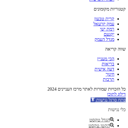
קטגוריות מקומונים
קרית טבעון
עמק יזרעאל
רמת ישי
יקנעם
מגדל העמק
שווה קריאה
הכי מעניין
בריאות
דעה אישית
חינוך
תרבות
כל הזכויות שמורות לאתר מרכז העניינים 2024
דילוג לתוכן
פתח סרגל נגישות
כלי נגישות
הגדל טקסט
הקטן טקסט