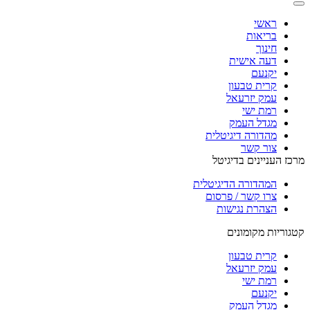
ראשי
בריאות
חינוך
דעה אישית
יקנעם
קרית טבעון
עמק יזרעאל
רמת ישי
מגדל העמק
מהדורה דיגיטלית
צור קשר
מרכז העניינים בדיגיטל
המהדורה הדיגיטלית
צרו קשר / פרסום
הצהרת נגישות
קטגוריות מקומונים
קרית טבעון
עמק יזרעאל
רמת ישי
יקנעם
מגדל העמק