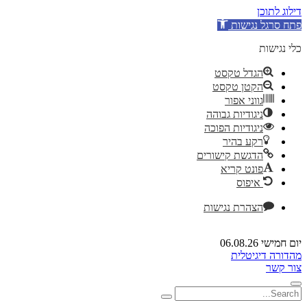
דילוג לתוכן
פתח סרגל נגישות
כלי נגישות
הגדל טקסט
הקטן טקסט
גווני אפור
ניגודיות גבוהה
ניגודיות הפוכה
רקע בהיר
הדגשת קישורים
פונט קריא
איפוס
הצהרת נגישות
יום חמישי 06.08.26
מהדורה דיגיטלית
צור קשר