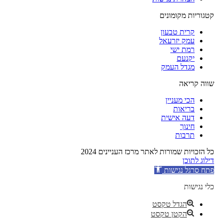
קטגוריות מקומונים
קרית טבעון
עמק יזרעאל
רמת ישי
יקנעם
מגדל העמק
שווה קריאה
הכי מעניין
בריאות
דעה אישית
חינוך
תרבות
כל הזכויות שמורות לאתר מרכז העניינים 2024
דילוג לתוכן
פתח סרגל נגישות
כלי נגישות
הגדל טקסט
הקטן טקסט