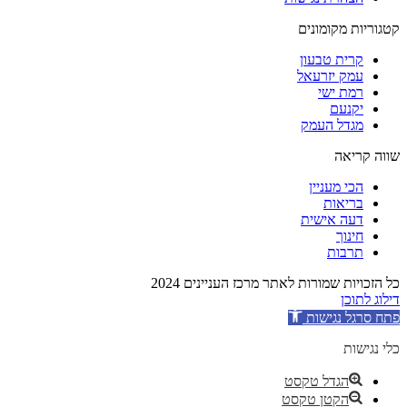
קטגוריות מקומונים
קרית טבעון
עמק יזרעאל
רמת ישי
יקנעם
מגדל העמק
שווה קריאה
הכי מעניין
בריאות
דעה אישית
חינוך
תרבות
כל הזכויות שמורות לאתר מרכז העניינים 2024
דילוג לתוכן
פתח סרגל נגישות
כלי נגישות
הגדל טקסט
הקטן טקסט