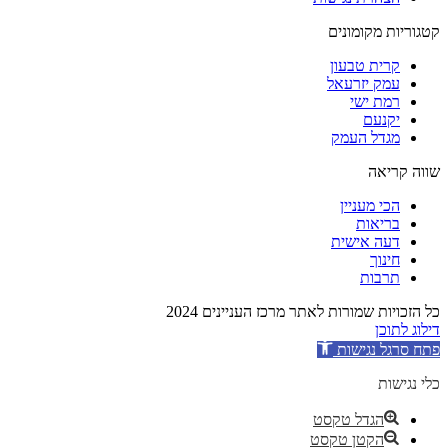
קטגוריות מקומונים
קרית טבעון
עמק יזרעאל
רמת ישי
יקנעם
מגדל העמק
שווה קריאה
הכי מעניין
בריאות
דעה אישית
חינוך
תרבות
כל הזכויות שמורות לאתר מרכז העניינים 2024
דילוג לתוכן
פתח סרגל נגישות
כלי נגישות
הגדל טקסט
הקטן טקסט