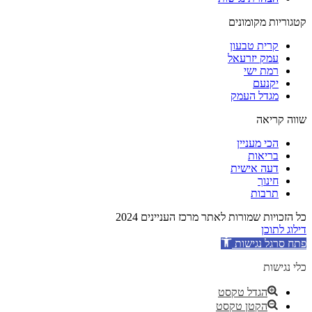
קטגוריות מקומונים
קרית טבעון
עמק יזרעאל
רמת ישי
יקנעם
מגדל העמק
שווה קריאה
הכי מעניין
בריאות
דעה אישית
חינוך
תרבות
כל הזכויות שמורות לאתר מרכז העניינים 2024
דילוג לתוכן
פתח סרגל נגישות
כלי נגישות
הגדל טקסט
הקטן טקסט