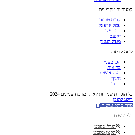
קטגוריות מקומונים
קרית טבעון
עמק יזרעאל
רמת ישי
יקנעם
מגדל העמק
שווה קריאה
הכי מעניין
בריאות
דעה אישית
חינוך
תרבות
כל הזכויות שמורות לאתר מרכז העניינים 2024
דילוג לתוכן
פתח סרגל נגישות
כלי נגישות
הגדל טקסט
הקטן טקסט