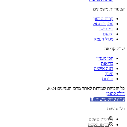
קטגוריות מקומונים
קרית טבעון
עמק יזרעאל
רמת ישי
יקנעם
מגדל העמק
שווה קריאה
הכי מעניין
בריאות
דעה אישית
חינוך
תרבות
כל הזכויות שמורות לאתר מרכז העניינים 2024
דילוג לתוכן
פתח סרגל נגישות
כלי נגישות
הגדל טקסט
הקטן טקסט