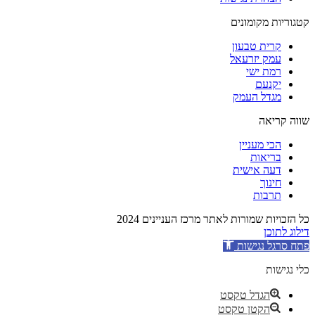
קטגוריות מקומונים
קרית טבעון
עמק יזרעאל
רמת ישי
יקנעם
מגדל העמק
שווה קריאה
הכי מעניין
בריאות
דעה אישית
חינוך
תרבות
כל הזכויות שמורות לאתר מרכז העניינים 2024
דילוג לתוכן
פתח סרגל נגישות
כלי נגישות
הגדל טקסט
הקטן טקסט