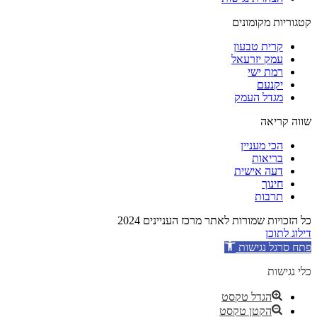
קטגוריות מקומונים
קרית טבעון
עמק יזרעאל
רמת ישי
יקנעם
מגדל העמק
שווה קריאה
הכי מעניין
בריאות
דעה אישית
חינוך
תרבות
כל הזכויות שמורות לאתר מרכז העניינים 2024
דילוג לתוכן
פתח סרגל נגישות
כלי נגישות
הגדל טקסט
הקטן טקסט