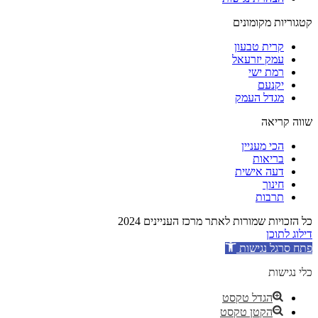
קטגוריות מקומונים
קרית טבעון
עמק יזרעאל
רמת ישי
יקנעם
מגדל העמק
שווה קריאה
הכי מעניין
בריאות
דעה אישית
חינוך
תרבות
כל הזכויות שמורות לאתר מרכז העניינים 2024
דילוג לתוכן
פתח סרגל נגישות
כלי נגישות
הגדל טקסט
הקטן טקסט