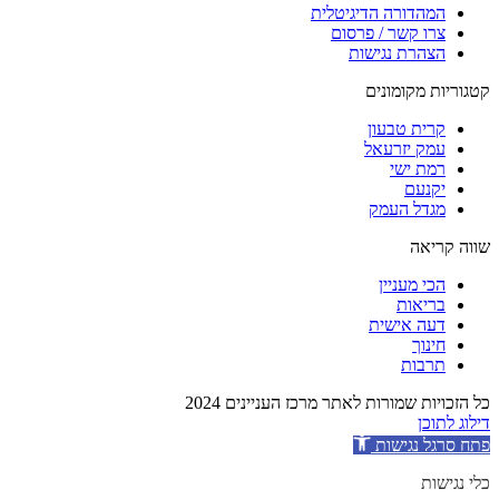
המהדורה הדיגיטלית
צרו קשר / פרסום
הצהרת נגישות
קטגוריות מקומונים
קרית טבעון
עמק יזרעאל
רמת ישי
יקנעם
מגדל העמק
שווה קריאה
הכי מעניין
בריאות
דעה אישית
חינוך
תרבות
כל הזכויות שמורות לאתר מרכז העניינים 2024
דילוג לתוכן
פתח סרגל נגישות
כלי נגישות