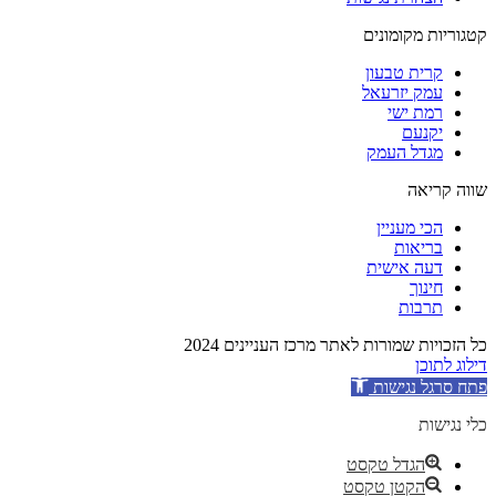
קטגוריות מקומונים
קרית טבעון
עמק יזרעאל
רמת ישי
יקנעם
מגדל העמק
שווה קריאה
הכי מעניין
בריאות
דעה אישית
חינוך
תרבות
כל הזכויות שמורות לאתר מרכז העניינים 2024
דילוג לתוכן
פתח סרגל נגישות
כלי נגישות
הגדל טקסט
הקטן טקסט