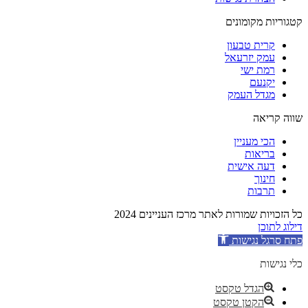
קטגוריות מקומונים
קרית טבעון
עמק יזרעאל
רמת ישי
יקנעם
מגדל העמק
שווה קריאה
הכי מעניין
בריאות
דעה אישית
חינוך
תרבות
כל הזכויות שמורות לאתר מרכז העניינים 2024
דילוג לתוכן
פתח סרגל נגישות
כלי נגישות
הגדל טקסט
הקטן טקסט