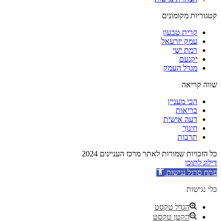
קטגוריות מקומונים
קרית טבעון
עמק יזרעאל
רמת ישי
יקנעם
מגדל העמק
שווה קריאה
הכי מעניין
בריאות
דעה אישית
חינוך
תרבות
כל הזכויות שמורות לאתר מרכז העניינים 2024
דילוג לתוכן
פתח סרגל נגישות
כלי נגישות
הגדל טקסט
הקטן טקסט