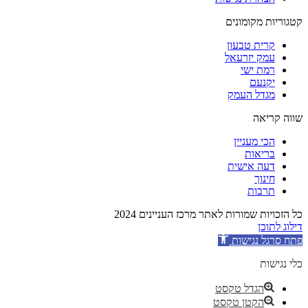
קטגוריות מקומונים
קרית טבעון
עמק יזרעאל
רמת ישי
יקנעם
מגדל העמק
שווה קריאה
הכי מעניין
בריאות
דעה אישית
חינוך
תרבות
כל הזכויות שמורות לאתר מרכז העניינים 2024
דילוג לתוכן
פתח סרגל נגישות
כלי נגישות
הגדל טקסט
הקטן טקסט