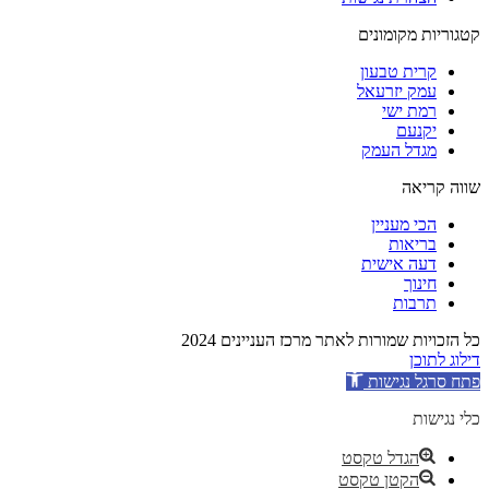
קטגוריות מקומונים
קרית טבעון
עמק יזרעאל
רמת ישי
יקנעם
מגדל העמק
שווה קריאה
הכי מעניין
בריאות
דעה אישית
חינוך
תרבות
כל הזכויות שמורות לאתר מרכז העניינים 2024
דילוג לתוכן
פתח סרגל נגישות
כלי נגישות
הגדל טקסט
הקטן טקסט