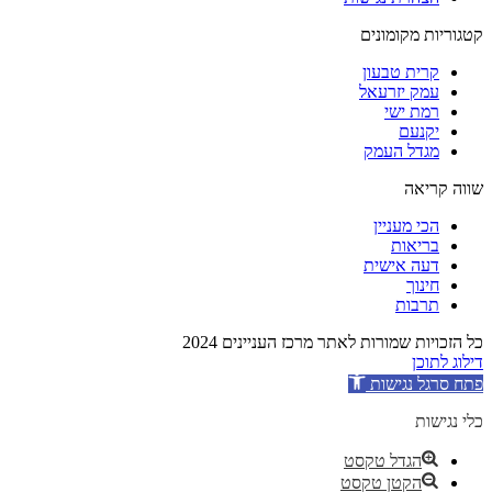
קטגוריות מקומונים
קרית טבעון
עמק יזרעאל
רמת ישי
יקנעם
מגדל העמק
שווה קריאה
הכי מעניין
בריאות
דעה אישית
חינוך
תרבות
כל הזכויות שמורות לאתר מרכז העניינים 2024
דילוג לתוכן
פתח סרגל נגישות
כלי נגישות
הגדל טקסט
הקטן טקסט