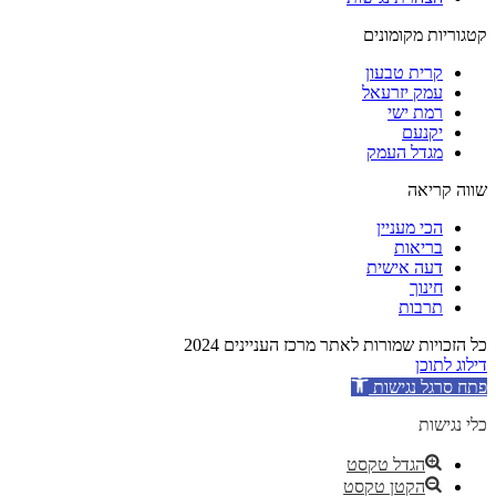
קטגוריות מקומונים
קרית טבעון
עמק יזרעאל
רמת ישי
יקנעם
מגדל העמק
שווה קריאה
הכי מעניין
בריאות
דעה אישית
חינוך
תרבות
כל הזכויות שמורות לאתר מרכז העניינים 2024
דילוג לתוכן
פתח סרגל נגישות
כלי נגישות
הגדל טקסט
הקטן טקסט