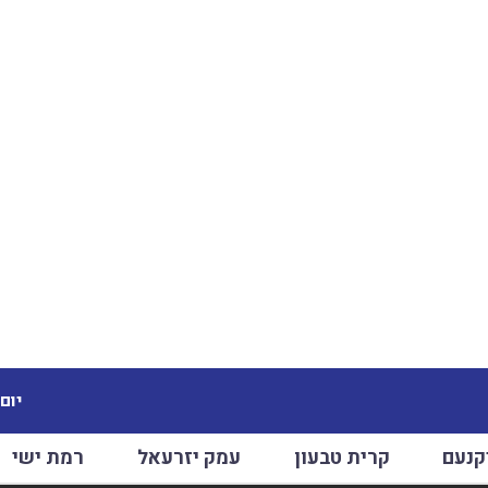
יום שב
קנעם
קרית טבעון
עמק יזרעאל
רמת ישי