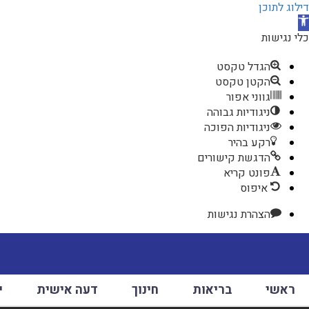
דילוג לתוכן
תח
רגל
כלי נגישות
גישות
הגדל טקסט
הקטן טקסט
גווני אפור
ניגודיות גבוהה
ניגודיות הפוכה
רקע בהיר
הדגשת קישורים
פונט קריא
איפוס
הצהרת נגישות
ראשי
בריאות
חינוך
דעה אישית
י