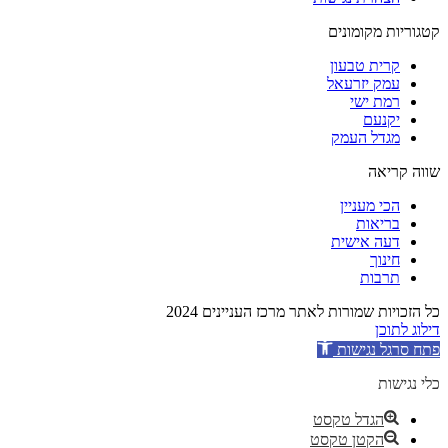
קטגוריות מקומונים
קרית טבעון
עמק יזרעאל
רמת ישי
יקנעם
מגדל העמק
שווה קריאה
הכי מעניין
בריאות
דעה אישית
חינוך
תרבות
כל הזכויות שמורות לאתר מרכז העניינים 2024
דילוג לתוכן
פתח סרגל נגישות
כלי נגישות
הגדל טקסט
הקטן טקסט