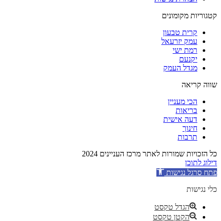
קטגוריות מקומונים
קרית טבעון
עמק יזרעאל
רמת ישי
יקנעם
מגדל העמק
שווה קריאה
הכי מעניין
בריאות
דעה אישית
חינוך
תרבות
כל הזכויות שמורות לאתר מרכז העניינים 2024
דילוג לתוכן
פתח סרגל נגישות
כלי נגישות
הגדל טקסט
הקטן טקסט