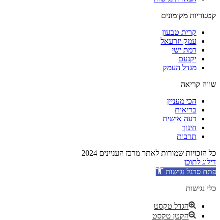
קטגוריות מקומונים
קרית טבעון
עמק יזרעאל
רמת ישי
יקנעם
מגדל העמק
שווה קריאה
הכי מעניין
בריאות
דעה אישית
חינוך
תרבות
כל הזכויות שמורות לאתר מרכז העניינים 2024
דילוג לתוכן
פתח סרגל נגישות
כלי נגישות
הגדל טקסט
הקטן טקסט