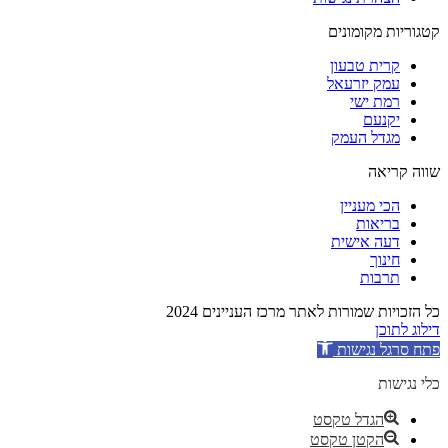
קטגוריות מקומונים
קרית טבעון
עמק יזרעאל
רמת ישי
יקנעם
מגדל העמק
שווה קריאה
הכי מעניין
בריאות
דעה אישית
חינוך
תרבות
כל הזכויות שמורות לאתר מרכז העניינים 2024
דילוג לתוכן
פתח סרגל נגישות
כלי נגישות
הגדל טקסט
הקטן טקסט