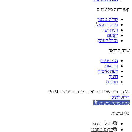
קטגוריות מקומונים
קרית טבעון
עמק יזרעאל
רמת ישי
יקנעם
מגדל העמק
שווה קריאה
הכי מעניין
בריאות
דעה אישית
חינוך
תרבות
כל הזכויות שמורות לאתר מרכז העניינים 2024
דילוג לתוכן
פתח סרגל נגישות
כלי נגישות
הגדל טקסט
הקטן טקסט