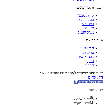
קטגוריות מקומונים
קרית טבעון
עמק יזרעאל
רמת ישי
יקנעם
מגדל העמק
שווה קריאה
הכי מעניין
בריאות
דעה אישית
חינוך
תרבות
כל הזכויות שמורות לאתר מרכז העניינים 2024
דילוג לתוכן
פתח סרגל נגישות
כלי נגישות
הגדל טקסט
הקטן טקסט